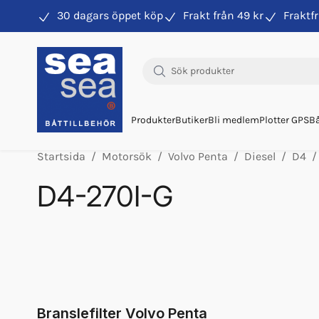
30 dagars öppet köp
Frakt från 49 kr
Fraktfr
Hitta rätt produkter till din båtmotor
Produkter
Butiker
Bli medlem
Plotter GPS
Bå
Startsida
Motorsök
Volvo Penta
Diesel
D4
D4-270I-G
Orb Vp Drivrem D4 D6 Std
Bränslefilter Vp 24215091 D4-6
Motorolja Vds4.5 15w40 1l
Orb Fett Impeller
Bränslefilter (22984478) 2020-
Branslefilter Volvo Penta