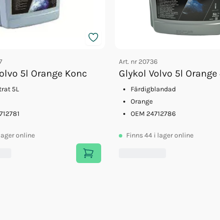
7
Art. nr
20736
Volvo 5l Orange Konc
Glykol Volvo 5l Orange
rat 5L
Färdigblandad
Orange
712781
OEM 24712786
 lager online
Finns
44
i lager online