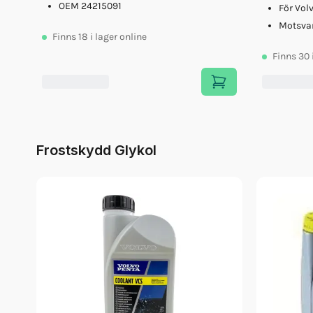
OEM 24215091
Fett 25gr Vp 828250
För Vol
Glykol Volvo 5l Orange 40/60
Motsva
Finns
18
i lager online
Finns
30
Frostskydd Glykol