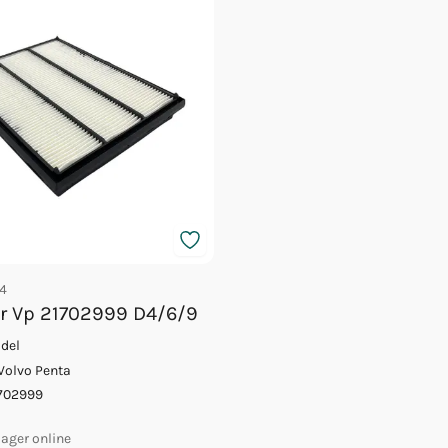
4
ter Vp 21702999 D4/6/9
ldel
Volvo Penta
702999
 lager online