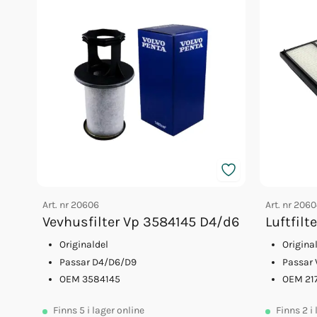
Art. nr
20606
Art. nr
2060
Vevhusfilter Vp 3584145 D4/d6
Luftfil
Originaldel
Origina
Passar D4/D6/D9
Passar 
OEM 3584145
OEM 21
Finns
5
i lager online
Finns
2
i