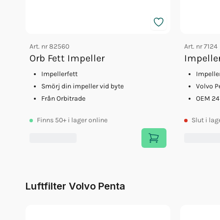
Art. nr
82560
Art. nr
7124
Orb Fett Impeller
Impelle
Impellerfett
Impelle
Smörj din impeller vid byte
Volvo P
Från Orbitrade
OEM 24
Finns
50+
i lager online
Slut
i lag
Luftfilter Volvo Penta