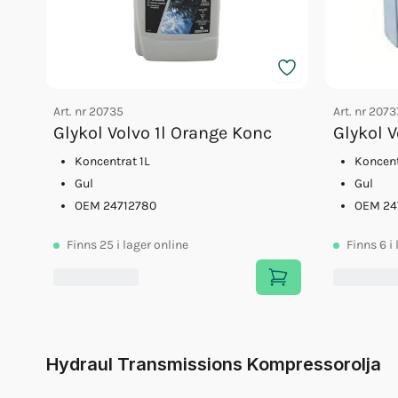
Art. nr
20735
Art. nr
2073
Glykol Volvo 1l Orange Konc
Glykol 
Koncentrat 1L
Koncent
Gul
Gul
OEM 24712780
OEM 24
Finns
25
i lager online
Finns
6
i
Hydraul Transmissions Kompressorolja