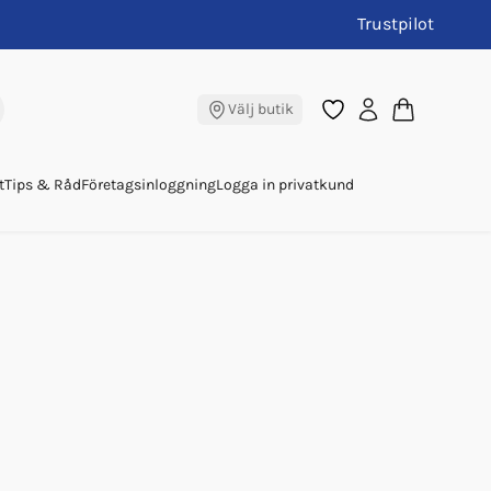
Trustpilot
Välj butik
t
Tips & Råd
Företagsinloggning
Logga in privatkund