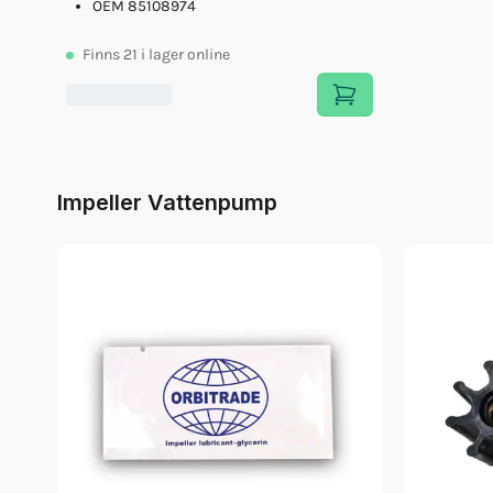
OEM 85108974
Finns
21
i lager online
Impeller Vattenpump