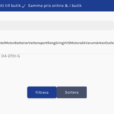
itt till butik
Samma pris online & i butik
tel
Motor
Batterier
Vattensport
Rengöring
VVS
Motorsök
Varumärken
Outle
D4-270I-G
Filtrera
Sortera