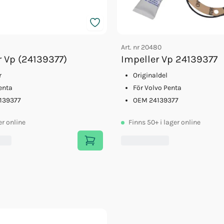
Art. nr
20480
r Vp (24139377)
Impeller Vp 24139377
r
Originaldel
enta
För Volvo Penta
139377
OEM 24139377
er online
Finns
50+
i lager online