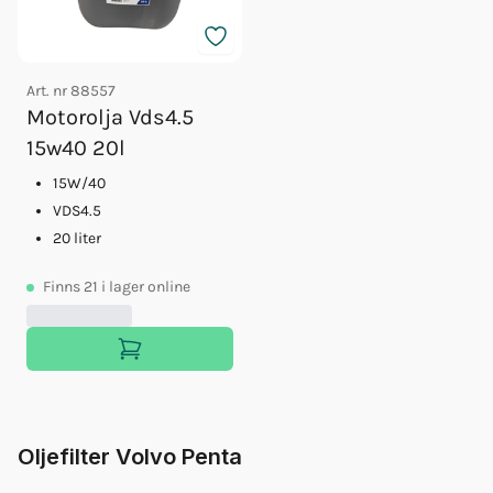
Art. nr
88557
Motorolja Vds4.5
15w40 20l
15W/40
VDS4.5
20 liter
Finns
21
i lager online
Oljefilter Volvo Penta