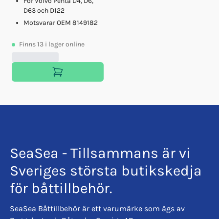
För Volvo Penta D4, D6,
D63 och D122
Motsvarar OEM 8149182
Finns
13
i lager online
SeaSea - Tillsammans är vi
Sveriges största butikskedja
för båttillbehör.
SeaSea Båttillbehör är ett varumärke som ägs av