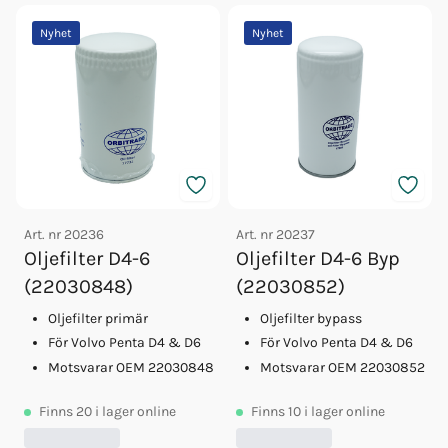
Nyhet
Nyhet
Art. nr
20236
Art. nr
20237
Oljefilter D4-6
Oljefilter D4-6 Byp
(22030848)
(22030852)
Oljefilter primär
Oljefilter bypass
För Volvo Penta D4 & D6
För Volvo Penta D4 & D6
Motsvarar OEM 22030848
Motsvarar OEM 22030852
Finns
20
i lager online
Finns
10
i lager online