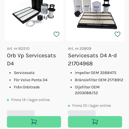
Art. nr
82510
Art. nr
20809
Orb Vp Servicesats
Servicesats D4 A-d
D4
21704968
Servicesats
Impeller OEM 3588475
För Volvo Penta D4
Bränslefilter OEM 21718912
Från Orbitrade
Oljefilter OEM
2203088/52
Finns
14
i lager online
Finns
10
i lager online