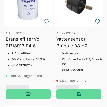
Art. nr
20763
Art. nr
20647
Bränslefilter Vp
Vattensensor
21718912 D4-6
Bränsle D3-d6
Bränslefilter
Vattensensor
För Volvo Penta D4/D6
För Volvo Penta D3, D4 och
D6
OEM 21718912
OEM 3808616
Finns
37
i lager online
Slut
i lager online