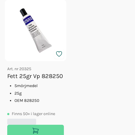
Art. nr
20325
Fett 25gr Vp 828250
Smörjmedel
25g
OEM 828250
Finns
50+
i lager online