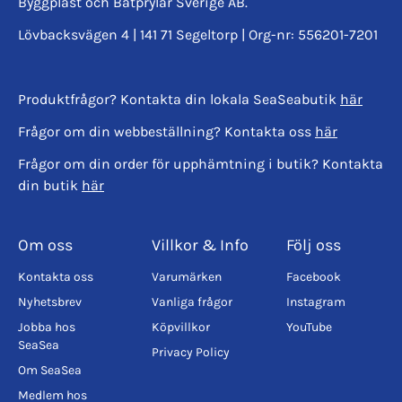
Byggplast och Båtprylar Sverige AB.
Lövbacksvägen 4 | 141 71 Segeltorp | Org-nr: 556201-7201
Produktfrågor? Kontakta din lokala SeaSeabutik
här
Frågor om din webbeställning? Kontakta oss
här
Frågor om din order för upphämtning i butik? Kontakta
din butik
här
Om oss
Villkor & Info
Följ oss
Kontakta oss
Varumärken
Facebook
Nyhetsbrev
Vanliga frågor
Instagram
Jobba hos
Köpvillkor
YouTube
SeaSea
Privacy Policy
Om SeaSea
Medlem hos