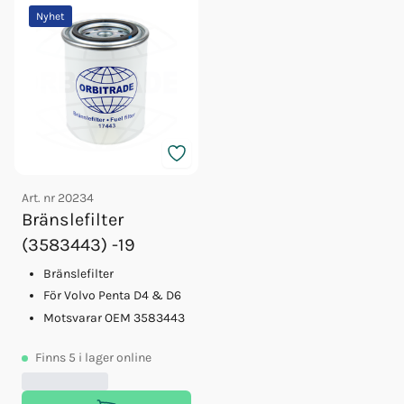
Nyhet
Art. nr
20234
Bränslefilter
(3583443) -19
Bränslefilter
För Volvo Penta D4 & D6
Motsvarar OEM 3583443
Finns
5
i lager online