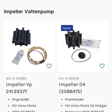
Impeller Vattenpump
Nyhet
Art. nr
20480
Art. nr
20239
Impeller Vp
Impeller D4
24139377
(3588475)
Originaldel
Kvalitetsdel
För Volvo Penta
För Volvo Penta D4 (tidiga)
OEM 24139377
Motsvarar OEM 3588475