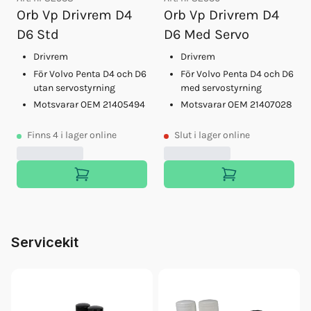
Orb Vp Drivrem D4
Orb Vp Drivrem D4
D6 Std
D6 Med Servo
Drivrem
Drivrem
För Volvo Penta D4 och D6
För Volvo Penta D4 och D6
utan servostyrning
med servostyrning
Motsvarar OEM 21405494
Motsvarar OEM 21407028
Finns
4
i lager online
Slut
i lager online
Servicekit