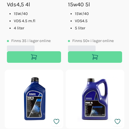
Vds4,5 4l
15w40 5l
15W/40
15W/40
VDS 4.5 m.fl
VDS4.5
4 liter
5 liter
Finns
35
i lager online
Finns
50+
i lager online