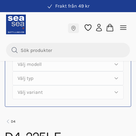
Frakt från 49 kr
Hitta rätt produkter till din båtmotor
Fraktfritt till butik
Samma pris online & i butik
D4