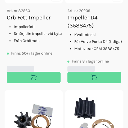
Art. nr
82560
Art. nr
20239
Orb Fett Impeller
Impeller D4
(3588475)
Impellerfett
Smörj din impeller vid byte
Kvalitetsdel
Från Orbitrade
För Volvo Penta D4 (tidiga)
Motsvarar OEM 3588475
Finns
50+
i lager online
Finns
8
i lager online