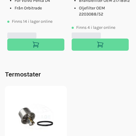
För Volvo Penta D4
Bränslefilter OEM 21718912
Från Orbitrade
Oljefilter OEM
2203088/52
Finns
14
i lager online
Finns
4
i lager online
Termostater