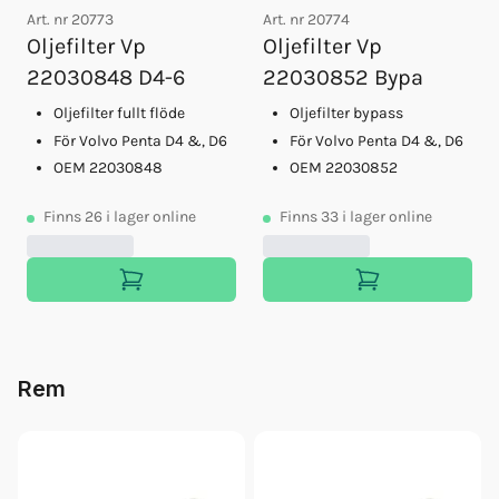
Art. nr
20773
Art. nr
20774
Oljefilter Vp
Oljefilter Vp
22030848 D4-6
22030852 Bypa
Oljefilter fullt flöde
Oljefilter bypass
För Volvo Penta D4 &, D6
För Volvo Penta D4 &, D6
OEM 22030848
OEM 22030852
Finns
26
i lager online
Finns
33
i lager online
Rem