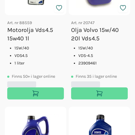
Art. nr
88559
Art. nr
20747
Motorolja Vds4.5
Olja Volvo 15w/40
15w40 1l
20l Vds4.5
15W/40
15W/40
VDS4.5
VDS-4.5
1 liter
23909461
Finns
50+
i lager online
Finns
35
i lager online