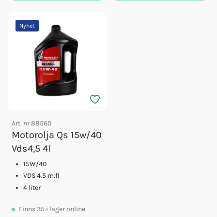
Nyhet
Art. nr
88560
Motorolja Qs 15w/40
Vds4,5 4l
15W/40
VDS 4.5 m.fl
4 liter
Finns
35
i lager online