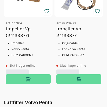
Art. nr
7124
Art. nr
20480
Impeller Vp
Impeller Vp
(24139377)
24139377
Impeller
Originaldel
Volvo Penta
För Volvo Penta
OEM 24139377
OEM 24139377
Slut
i lager online
Slut
i lager online
Luftfilter Volvo Penta