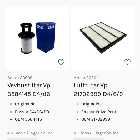
Art. nr
20606
Art. nr
20604
Vevhusfilter Vp
Luftfilter Vp
3584145 D4/d6
21702999 D4/6/9
Originaldel
Originaldel
Passar D4/D6/D9
Passar Volvo Penta
OEM 3584145
OEM 21702999
Finns
5
i lager online
Finns
2
i lager online