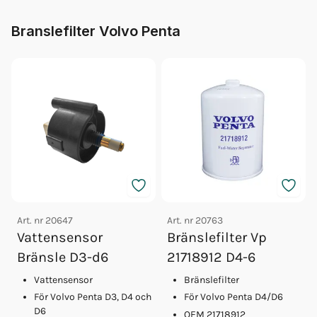
Branslefilter Volvo Penta
Art. nr
20647
Art. nr
20763
Vattensensor
Bränslefilter Vp
Bränsle D3-d6
21718912 D4-6
Vattensensor
Bränslefilter
För Volvo Penta D3, D4 och
För Volvo Penta D4/D6
D6
OEM 21718912