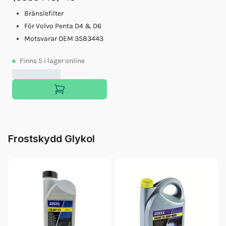
Bränslefilter
För Volvo Penta D4 & D6
Motsvarar OEM 3583443
Finns
5
i lager online
Frostskydd Glykol