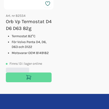
Art. nr
82554
Orb Vp Termostat D4
D6 D63 82g
Termostat 82°C
För Volvo Penta D4, D6,
D63 och D122
Motsvarar OEM 8149182
Finns
13
i lager online