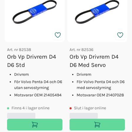
Art. nr
82538
Art. nr
82536
Orb Vp Drivrem D4
Orb Vp Drivrem D4
D6 Std
D6 Med Servo
Drivrem
Drivrem
För Volvo Penta D4 och D6
För Volvo Penta D4 och D6
utan servostyrning
med servostyrning
Motsvarar OEM 21405494
Motsvarar OEM 21407028
Finns
4
i lager online
Slut
i lager online