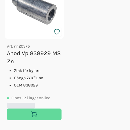
Art. nr
20375
Anod Vp 838929 M8
Zn
Zink för kylare
Gänga 7/16" unc
OEM 838929
Finns
12
i lager online