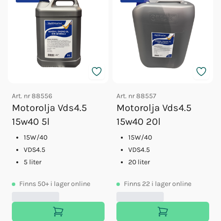
Art. nr
88556
Art. nr
88557
Motorolja Vds4.5
Motorolja Vds4.5
15w40 5l
15w40 20l
15W/40
15W/40
VDS4.5
VDS4.5
5 liter
20 liter
Finns
50+
i lager online
Finns
22
i lager online