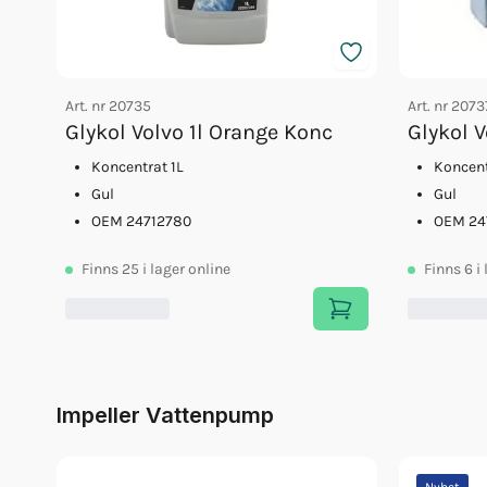
Art. nr
20735
Art. nr
2073
Glykol Volvo 1l Orange Konc
Glykol 
Koncentrat 1L
Koncent
Gul
Gul
OEM 24712780
OEM 24
Finns
25
i lager online
Finns
6
i
Impeller Vattenpump
Nyhet