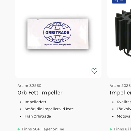
Art. nr
82560
Art. nr
2023
Orb Fett Impeller
Impelle
Impellerfett
Kvalite
Smörj din impeller vid byte
För Vol
Från Orbitrade
Motsva
Finns
50+
i lager online
Finns
6
i