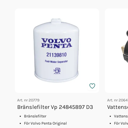
Orb Fett Impeller
Servicesats D3d-h 21759184
Vevhusfilter Vp 21368879
Impeller D3 (21951352)
Fett 25gr Vp 828250
Olja Volvo 15w/40 20l Vds4.5
Olja Volvo 15w/40 5l Vds4.5
Olja Volvo 15w/40 1l Vds4.5
Orb Vp Servicesats D3 2010-
Glykol Volvo 1l Orange Konc
Glykol Volvo 5l Orange Konc
Motorolja Qs 15w/40 Vds4,5 4l
Motorolja Vds4.5 15w40 5l
Vattensensor Bränsle D3-d6
Motorolja Vds4.5 15w40 20l
Art. nr
20779
Art. nr
2064
Orb Vp Drivrem D3 Alt
Bränslefilter Vp 24845897 D3
Vattens
Glykol Volvo 5l Orange 40/60
Bränslefilter
Vattens
För Volvo Penta Original
För Vol