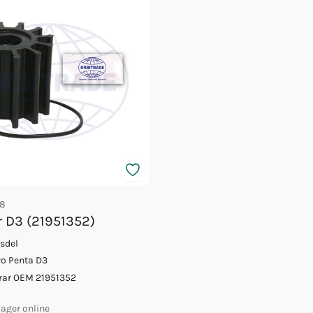
8
r D3 (21951352)
tsdel
vo Penta D3
rar OEM 21951352
 lager online