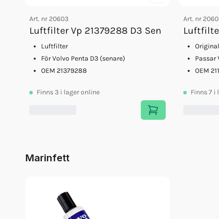
Art. nr
20603
Art. nr
2060
Luftfilter Vp 21379288 D3 Sen
Luftfilt
Luftfilter
Origina
För Volvo Penta D3 (senare)
Passar 
OEM 21379288
OEM 211
Finns
3
i lager online
Finns
7
i
Marinfett