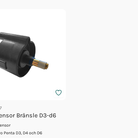
7
ensor Bränsle D3-d6
ensor
vo Penta D3, D4 och D6