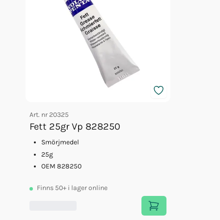
Art. nr
20325
Fett 25gr Vp 828250
Smörjmedel
25g
OEM 828250
Finns
50+
i lager online