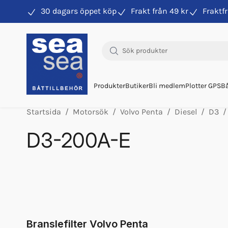
30 dagars öppet köp
Frakt från 49 kr
Fraktfr
Hitta rätt produkter till din båtmotor
Produkter
Butiker
Bli medlem
Plotter GPS
Bå
Startsida
Motorsök
Volvo Penta
Diesel
D3
D3-200A-E
Luftfilter Vp 21379288 D3 Sen
Luftfilter Vp 21171277 D3 Fyrk
Motorolja Vds4.5 15w40 1l
Oljefilter Vp 30788490 D3
Bränslefilter Vp 24845897 D3
Branslefilter Volvo Penta