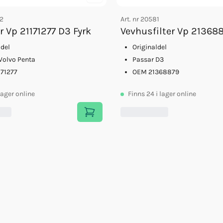
2
Art. nr
20581
er Vp 21171277 D3 Fyrk
Vevhusfilter Vp 21368
ldel
Originaldel
Volvo Penta
Passar D3
71277
OEM 21368879
 lager online
Finns
24
i lager online