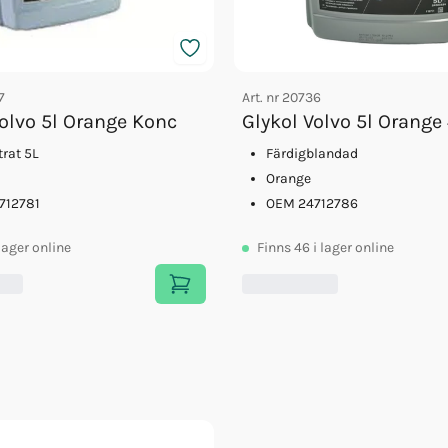
7
Art. nr
20736
Volvo 5l Orange Konc
Glykol Volvo 5l Orange
rat 5L
Färdigblandad
Orange
712781
OEM 24712786
 lager online
Finns
46
i lager online