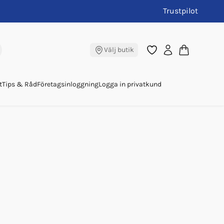
Trustpilot
Välj butik
t
Tips & Råd
Företagsinloggning
Logga in privatkund