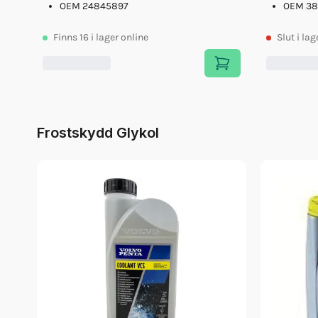
OEM 24845897
OEM 38
Finns
16
i lager online
Slut
i lag
Frostskydd Glykol