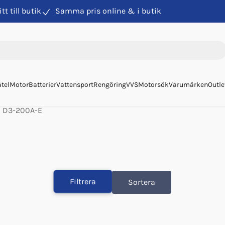
itt till butik
Samma pris online & i butik
tel
Motor
Batterier
Vattensport
Rengöring
VVS
Motorsök
Varumärken
Outle
D3-200A-E
Filtrera
Sortera