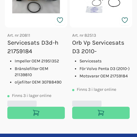
Art. nr
20811
Art. nr
82513
Servicesats D3d-h
Orb Vp Servicesats
21759184
D3 2010-
Impeller OEM 21951352
Servicesats
Bränslefilter OEM
För Volvo Penta D3 (2010-)
21139810
Motsvarar OEM 21759184
oljefilter OEM 30788490
Finns
3
i lager online
Finns
3
i lager online