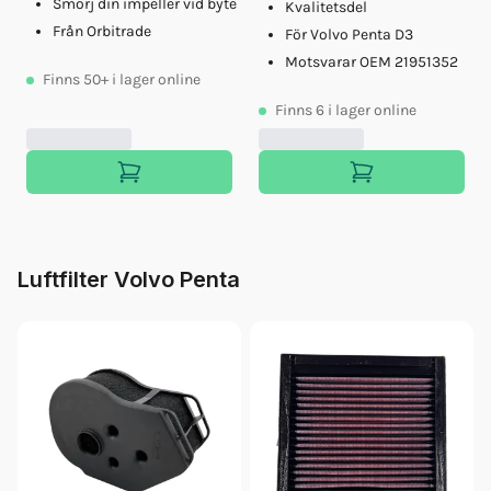
Smörj din impeller vid byte
Kvalitetsdel
Från Orbitrade
För Volvo Penta D3
Motsvarar OEM 21951352
Finns
50+
i lager online
Finns
6
i lager online
Luftfilter Volvo Penta