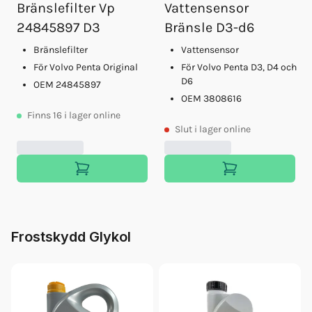
Bränslefilter Vp
Vattensensor
Impeller D3 (21951352)
24845897 D3
Bränsle D3-d6
Orb Vp Servicesats D3 2010-
Motorolja Vds4.5 15w40 5l
Bränslefilter
Vattensensor
Motorolja Vds4.5 15w40 20l
För Volvo Penta Original
För Volvo Penta D3, D4 och
Motorolja Vds4.5 15w40 1l
D6
OEM 24845897
OEM 3808616
Finns
16
i lager online
Slut
i lager online
Frostskydd Glykol