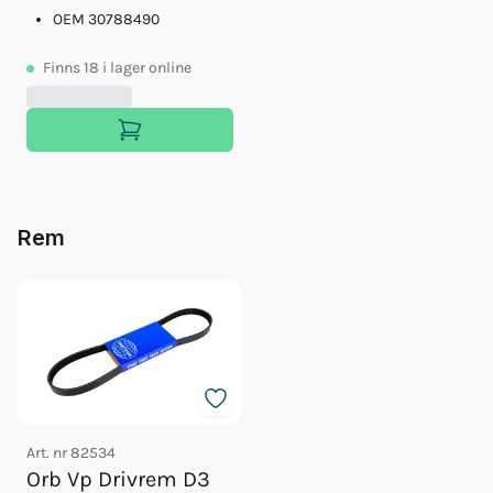
OEM 30788490
Finns
18
i lager online
Rem
Art. nr
82534
Orb Vp Drivrem D3