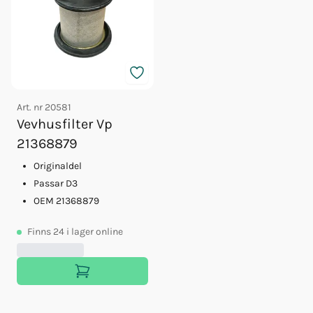
Art. nr
20581
Vevhusfilter Vp
21368879
Originaldel
Passar D3
OEM 21368879
Finns
24
i lager online