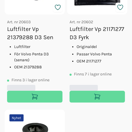
Art. nr
20603
Art. nr
20602
Luftfilter Vp
Luftfilter Vp 21171277
21379288 D3 Sen
D3 Fyrk
Luftfilter
Originaldel
För Volvo Penta D3
Passar Volvo Penta
(senare)
OEM 21171277
OEM 21379288
Finns
7
i lager online
Finns
3
i lager online
Nyhet