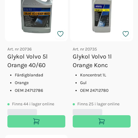
Art. nr
20736
Art. nr
20735
Glykol Volvo 5l
Glykol Volvo 1l
Orange 40/60
Orange Konc
Färdigblandad
Koncentrat 1L
Orange
Gul
OEM 24712786
OEM 24712780
Finns
44
i lager online
Finns
25
i lager online