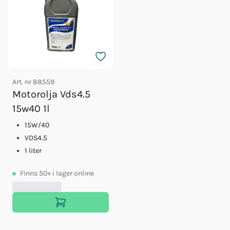
Art. nr
88559
Motorolja Vds4.5
15w40 1l
15W/40
VDS4.5
1 liter
Finns
50+
i lager online