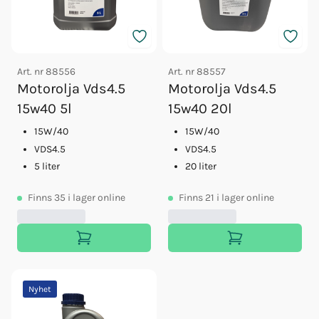
Art. nr
88556
Art. nr
88557
Motorolja Vds4.5
Motorolja Vds4.5
15w40 5l
15w40 20l
15W/40
15W/40
VDS4.5
VDS4.5
5 liter
20 liter
Finns
35
i lager online
Finns
21
i lager online
Nyhet