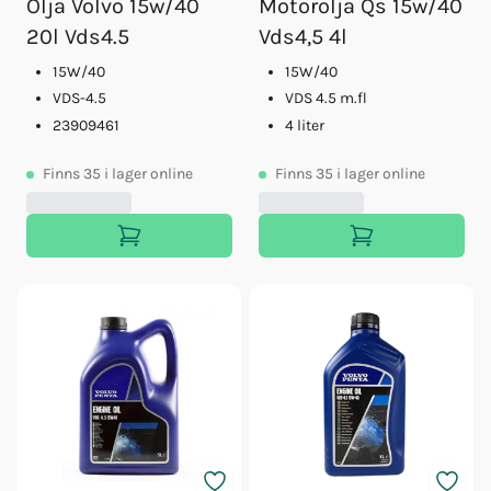
Olja Volvo 15w/40
Motorolja Qs 15w/40
20l Vds4.5
Vds4,5 4l
15W/40
15W/40
VDS-4.5
VDS 4.5 m.fl
23909461
4 liter
Finns
35
i lager online
Finns
35
i lager online