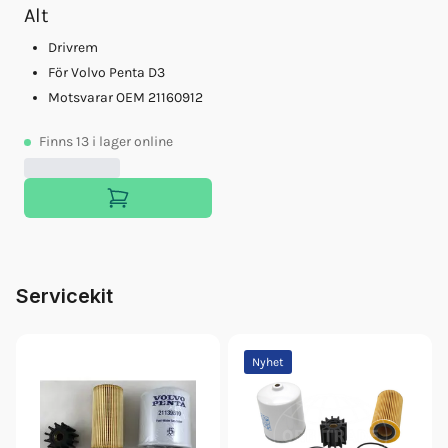
Alt
Drivrem
För Volvo Penta D3
Motsvarar OEM 21160912
Finns
13
i lager online
Servicekit
Nyhet