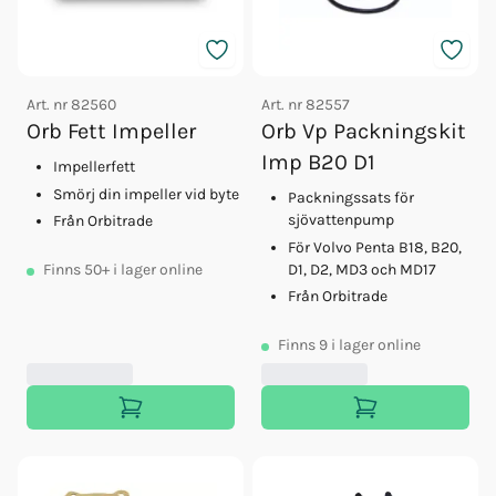
Art. nr
82560
Art. nr
82557
Orb Fett Impeller
Orb Vp Packningskit
Imp B20 D1
Impellerfett
Smörj din impeller vid byte
Packningssats för
sjövattenpump
Från Orbitrade
För Volvo Penta B18, B20,
D1, D2, MD3 och MD17
Finns
50+
i lager online
Från Orbitrade
Finns
9
i lager online