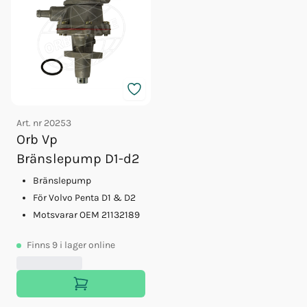
Art. nr
20253
Orb Vp
Bränslepump D1-d2
Bränslepump
För Volvo Penta D1 & D2
Motsvarar OEM 21132189
Finns
9
i lager online