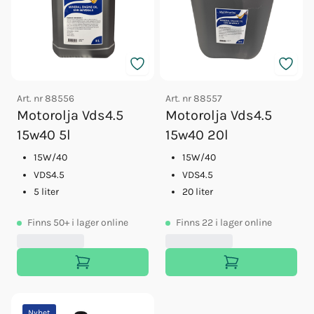
Art. nr
88556
Art. nr
88557
Motorolja Vds4.5
Motorolja Vds4.5
15w40 5l
15w40 20l
15W/40
15W/40
VDS4.5
VDS4.5
5 liter
20 liter
Finns
50+
i lager online
Finns
22
i lager online
Nyhet