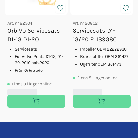
Art. nr
82504
Art. nr
20802
Orb Vp Servicesats
Servicesats D1-
D1-13 D1-20
13/20 21189380
Servicesats
Impeller OEM 22222936
För Volvo Penta D1-12, D1-
Bränslefilter OEM 861477
20, 2010 och 2020
Oljefilter OEM 861473
Från Orbitrade
Finns
8
i lager online
Finns
9
i lager online