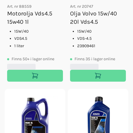
Art. nr
88559
Art. nr
20747
Motorolja Vds4.5
Olja Volvo 15w/40
15w40 1l
20l Vds4.5
15W/40
15W/40
VDS4.5
VDS-4.5
1 liter
23909461
Finns
50+
i lager online
Finns
35
i lager online