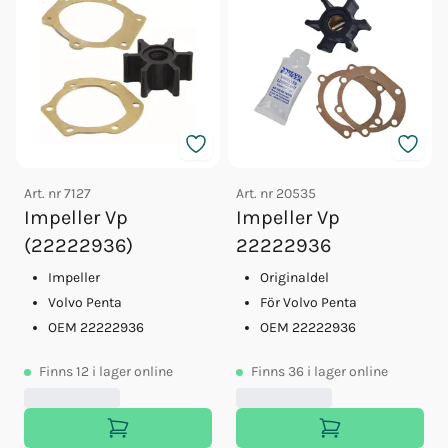
Art. nr
7127
Art. nr
20535
Impeller Vp
Impeller Vp
(22222936)
22222936
Impeller
Originaldel
Volvo Penta
För Volvo Penta
OEM 22222936
OEM 22222936
Finns
12
i lager online
Finns
36
i lager online