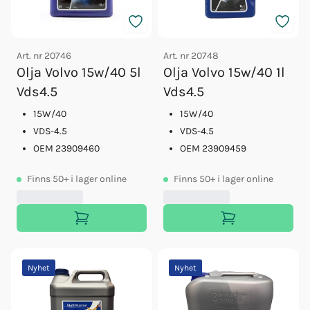
Art. nr
20746
Art. nr
20748
Olja Volvo 15w/40 5l
Olja Volvo 15w/40 1l
Vds4.5
Vds4.5
15W/40
15W/40
VDS-4.5
VDS-4.5
OEM 23909460
OEM 23909459
Finns
50+
i lager online
Finns
50+
i lager online
Nyhet
Nyhet