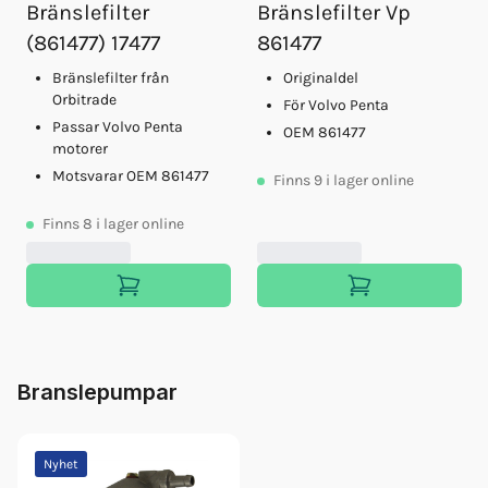
Bränslefilter
Bränslefilter Vp
Motorolja Vds4.5 15w40 5l
(861477) 17477
861477
Glykol Volvo 5l Orange 40/60
Servicesats D1-13/20 21189380
Bränslefilter från
Originaldel
Motorolja Qs 15w/40 Vds4,5 4l
Orbitrade
För Volvo Penta
Passar Volvo Penta
OEM 861477
motorer
Motsvarar OEM 861477
Finns
9
i lager online
Finns
8
i lager online
Branslepumpar
Nyhet