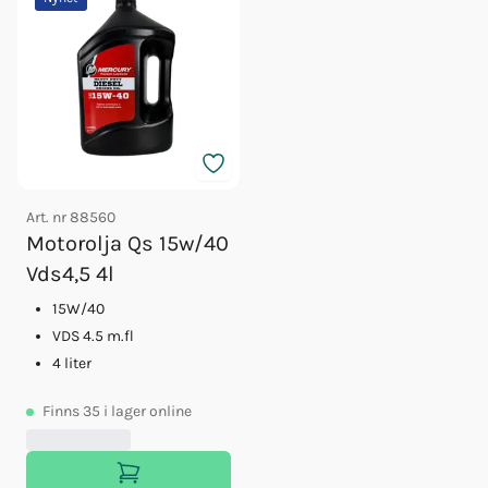
Art. nr
88560
Motorolja Qs 15w/40
Vds4,5 4l
15W/40
VDS 4.5 m.fl
4 liter
Finns
35
i lager online