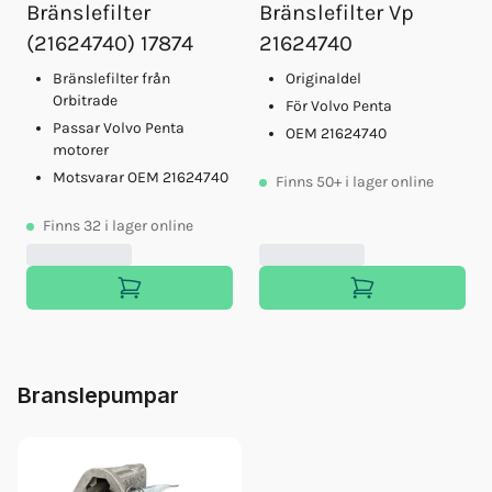
Bränslefilter
Bränslefilter Vp
Olja Volvo 15w/40 5l Vds4.5
(21624740) 17874
21624740
Orb Fett Impeller
Orb Vp Bränslepump D30-44 300
Bränslefilter från
Originaldel
Impeller Vp (24139377)
Orbitrade
För Volvo Penta
Motorolja Vds4.5 15w40 20l
Passar Volvo Penta
OEM 21624740
motorer
Motsvarar OEM 21624740
Finns
50+
i lager online
Finns
32
i lager online
Branslepumpar