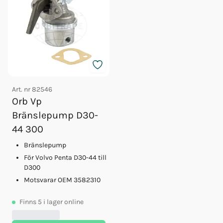
Art. nr
82546
Orb Vp
Bränslepump D30-
44 300
Bränslepump
För Volvo Penta D30-44 till
D300
Motsvarar OEM 3582310
Finns
5
i lager online