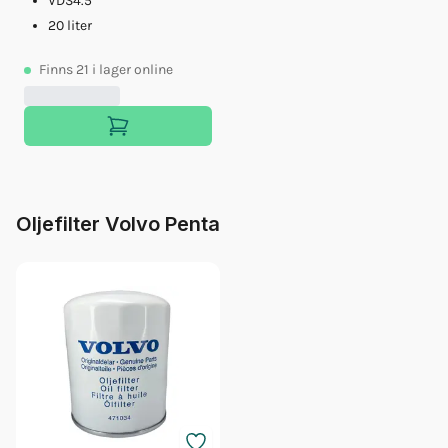
VDS4.5
20 liter
Finns
21
i lager online
Oljefilter Volvo Penta