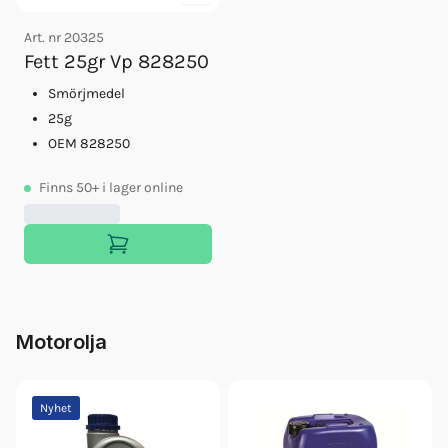
Art. nr
20325
Fett 25gr Vp 828250
Smörjmedel
25g
OEM 828250
Finns
50+
i lager online
Motorolja
Nyhet