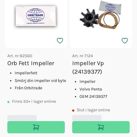
Art. nr
82560
Art. nr
7124
Orb Fett Impeller
Impeller Vp
(24139377)
Impellerfett
Smörj din impeller vid byte
Impeller
Från Orbitrade
Volvo Penta
OEM 24139377
Finns
50+
i lager online
Slut
i lager online