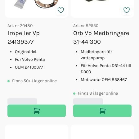
Art. nr
20480
Art. nr
82550
Impeller Vp
Orb Vp Medbringare
24139377
31-44 300
Originaldel
Medbringare för
vattenpump
För Volvo Penta
För Volvo Penta D31-44 till
OEM 24139377
D300
Motsvarar OEM 858467
Finns
50+
i lager online
Finns
3
i lager online