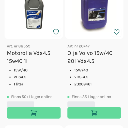
Art. nr
88559
Art. nr
20747
Motorolja Vds4.5
Olja Volvo 15w/40
15w40 1l
20l Vds4.5
15W/40
15W/40
VDS4.5
VDS-4.5
1 liter
23909461
Finns
50+
i lager online
Finns
35
i lager online