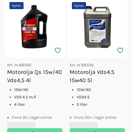
Nyhet
Nyhet
Art. nr
88560
Art. nr
88556
Motorolja Qs 15w/40
Motorolja Vds4.5
Vds4,5 4l
15w40 5l
15W/40
15W/40
VDS 4.5 m.fl
VDS4.5
4 liter
5 liter
Finns
35
i lager online
Finns
50+
i lager online