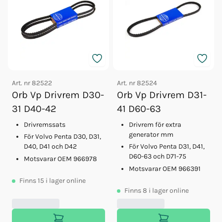
Art. nr
82522
Art. nr
82524
Orb Vp Drivrem D30-
Orb Vp Drivrem D31-
31 D40-42
41 D60-63
Drivremssats
Drivrem för extra
generator mm
För Volvo Penta D30, D31,
D40, D41 och D42
För Volvo Penta D31, D41,
D60-63 och D71-75
Motsvarar OEM 966978
Motsvarar OEM 966391
Finns
15
i lager online
Finns
8
i lager online