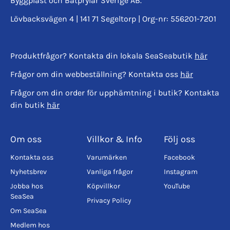
Byggplast och Båtprylar Sverige AB.
Lövbacksvägen 4 | 141 71 Segeltorp | Org-nr: 556201-7201
Produktfrågor? Kontakta din lokala SeaSeabutik
här
Frågor om din webbeställning? Kontakta oss
här
Frågor om din order för upphämtning i butik? Kontakta
din butik
här
Om oss
Villkor & Info
Följ oss
Kontakta oss
Varumärken
Facebook
Nyhetsbrev
Vanliga frågor
Instagram
Jobba hos
Köpvillkor
YouTube
SeaSea
Privacy Policy
Om SeaSea
Medlem hos