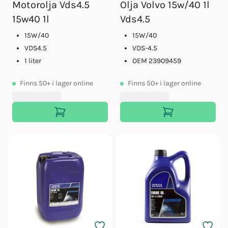
Motorolja Vds4.5
Olja Volvo 15w/40 1l
15w40 1l
Vds4.5
15W/40
15W/40
VDS4.5
VDS-4.5
1 liter
OEM 23909459
Finns
50+
i lager online
Finns
50+
i lager online