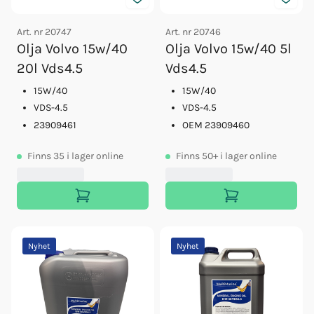
Art. nr
20747
Art. nr
20746
Olja Volvo 15w/40
Olja Volvo 15w/40 5l
20l Vds4.5
Vds4.5
15W/40
15W/40
VDS-4.5
VDS-4.5
23909461
OEM 23909460
Finns
35
i lager online
Finns
50+
i lager online
Nyhet
Nyhet