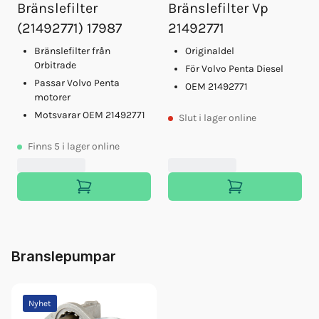
Bränslefilter
Bränslefilter Vp
(21492771) 17987
21492771
Bränslefilter från
Originaldel
Orbitrade
För Volvo Penta Diesel
Passar Volvo Penta
OEM 21492771
motorer
Motsvarar OEM 21492771
Slut
i lager online
Finns
5
i lager online
Branslepumpar
Nyhet