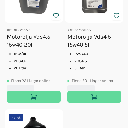
Art. nr
88557
Art. nr
88556
Motorolja Vds4.5
Motorolja Vds4.5
15w40 20l
15w40 5l
15W/40
15W/40
VDS4.5
VDS4.5
20 liter
5 liter
Finns
22
i lager online
Finns
50+
i lager online
Nyhet