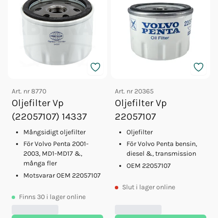
Art. nr
8770
Art. nr
20365
Oljefilter Vp
Oljefilter Vp
(22057107) 14337
22057107
Mångsidigt oljefilter
Oljefilter
För Volvo Penta 2001-
För Volvo Penta bensin,
2003, MD1-MD17 &,
diesel &, transmission
många fler
OEM 22057107
Motsvarar OEM 22057107
Slut
i lager online
Finns
30
i lager online