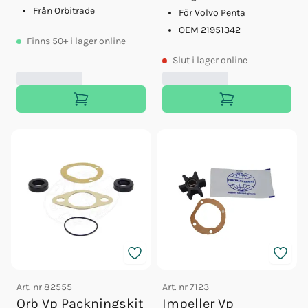
Från Orbitrade
För Volvo Penta
OEM 21951342
Finns
50+
i lager online
Slut
i lager online
Art. nr
82555
Art. nr
7123
Orb Vp Packningskit
Impeller Vp