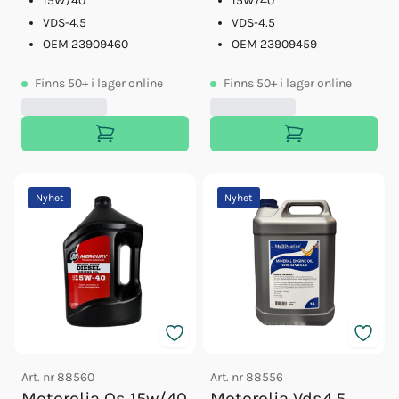
15W/40
15W/40
VDS-4.5
VDS-4.5
OEM 23909460
OEM 23909459
Finns
50+
i lager online
Finns
50+
i lager online
Nyhet
Nyhet
Art. nr
88560
Art. nr
88556
Motorolja Qs 15w/40
Motorolja Vds4.5