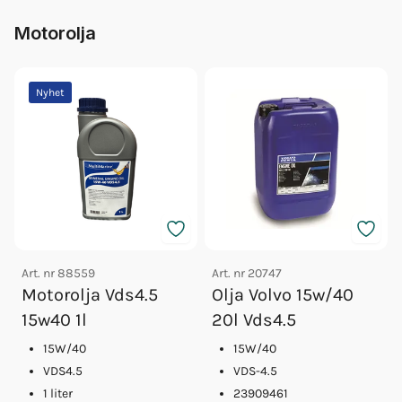
Motorolja
Nyhet
Art. nr
88559
Art. nr
20747
Motorolja Vds4.5
Olja Volvo 15w/40
15w40 1l
20l Vds4.5
15W/40
15W/40
VDS4.5
VDS-4.5
1 liter
23909461