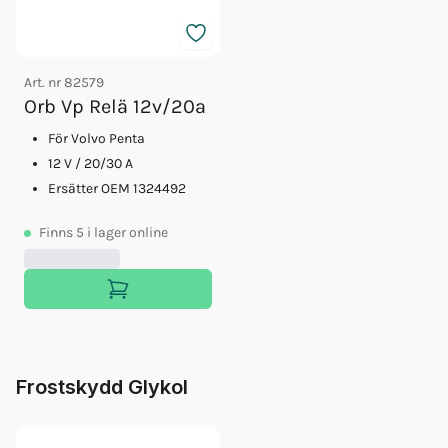
Art. nr
82579
Orb Vp Relä 12v/20a
För Volvo Penta
12 V / 20/30 A
Ersätter OEM 1324492
Finns
5
i lager online
Frostskydd Glykol