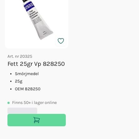
Art. nr
20325
Fett 25gr Vp 828250
Smörjmedel
25g
OEM 828250
Finns
50+
i lager online