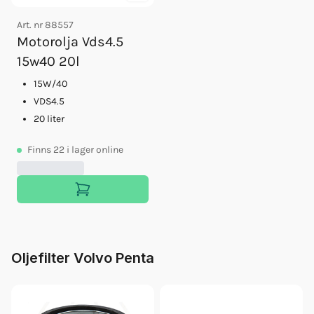
Art. nr
88557
Motorolja Vds4.5
15w40 20l
15W/40
VDS4.5
20 liter
Finns
22
i lager online
Oljefilter Volvo Penta