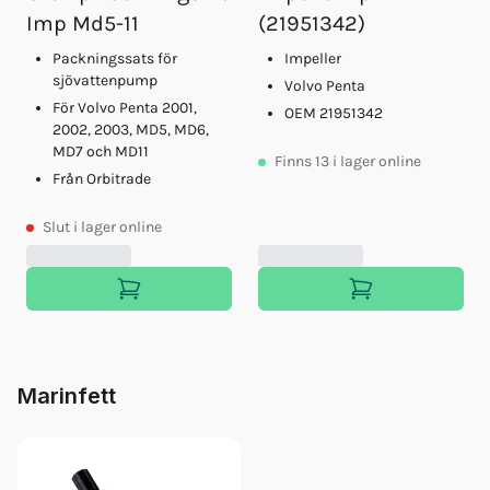
Imp Md5-11
(21951342)
Packningssats för
Impeller
sjövattenpump
Volvo Penta
För Volvo Penta 2001,
OEM 21951342
2002, 2003, MD5, MD6,
MD7 och MD11
Finns
13
i lager online
Från Orbitrade
Slut
i lager online
Marinfett