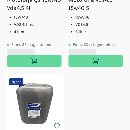
Vds4,5 4l
15w40 5l
15W/40
15W/40
VDS 4.5 m.fl
VDS4.5
4 liter
5 liter
Finns
35
i lager online
Finns
50+
i lager online
Nyhet