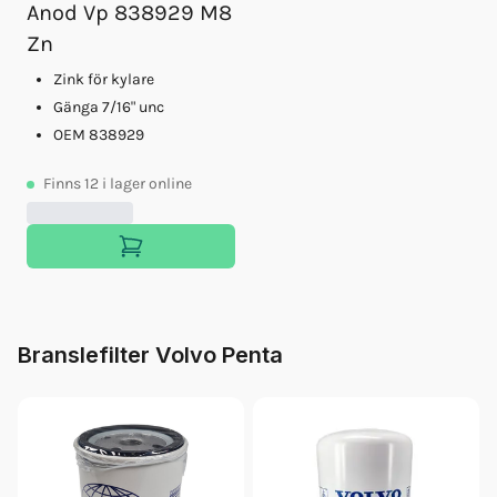
Anod Vp 838929 M8
Bränslefilter Vp 21492771
Zn
Fett 25gr Vp 828250
Glykol Volvo 5l Grön 40/60
Zink för kylare
Motorolja Vds4.5 15w40 5l
Gänga 7/16" unc
Impeller Vp (21951342)
OEM 838929
Motorolja Vds4.5 15w40 20l
Finns
12
i lager online
Branslefilter Volvo Penta