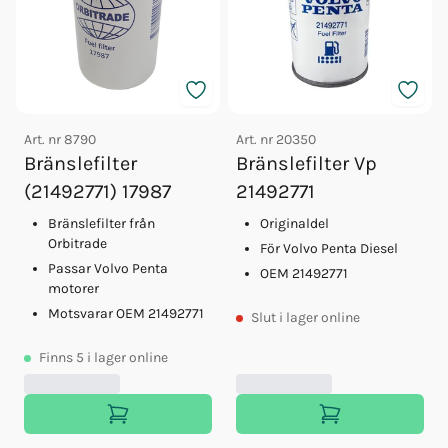
Art. nr
8790
Art. nr
20350
Bränslefilter
Bränslefilter Vp
(21492771) 17987
21492771
Bränslefilter från
Originaldel
Orbitrade
För Volvo Penta Diesel
Passar Volvo Penta
OEM 21492771
motorer
Motsvarar OEM 21492771
Slut
i lager online
Finns
5
i lager online