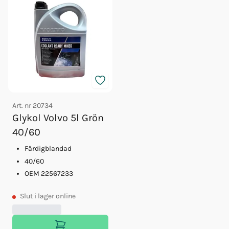
Art. nr
20734
Glykol Volvo 5l Grön
40/60
Färdigblandad
40/60
OEM 22567233
Slut
i lager online