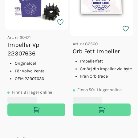
Art. nr
20471
Art. nr
82560
Impeller Vp
Orb Fett Impeller
22307636
Impellerfett
Originaldel
Smörj din impeller vid byte
För Volvo Penta
Från Orbitrade
OEM 22307636
Finns
50+
i lager online
Finns
8
i lager online