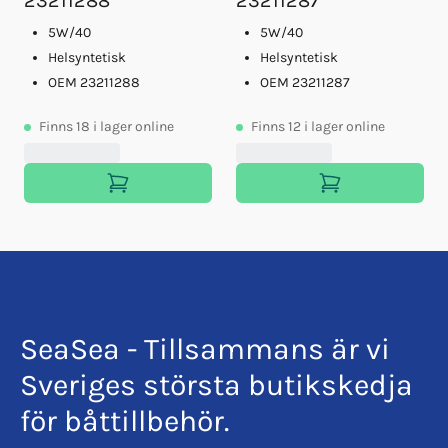
23211288
23211287
5W/40
5W/40
Helsyntetisk
Helsyntetisk
OEM 23211288
OEM 23211287
Finns
18
i lager online
Finns
12
i lager online
SeaSea - Tillsammans är vi
Sveriges största butikskedja
för båttillbehör.