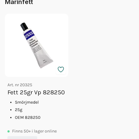
Marinfett
Art. nr
20325
Fett 25gr Vp 828250
Smörjmedel
25g
OEM 828250
Finns
50+
i lager online