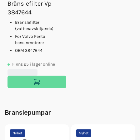
Bränslefilter Vp
3847644
Bränslefilter
(vattenavskiljande)
För Volvo Penta
bensinmotorer
OEM 3847644
Finns
25
i lager online
Branslepumpar
Nyhet
Nyhet