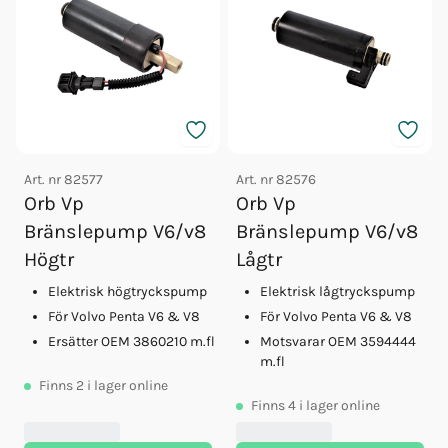
Art. nr
82577
Art. nr
82576
Orb Vp
Orb Vp
Bränslepump V6/v8
Bränslepump V6/v8
Högtr
Lågtr
Elektrisk högtryckspump
Elektrisk lågtryckspump
För Volvo Penta V6 & V8
För Volvo Penta V6 & V8
Ersätter OEM 3860210 m.fl
Motsvarar OEM 3594444
m.fl
Finns
2
i lager online
Finns
4
i lager online