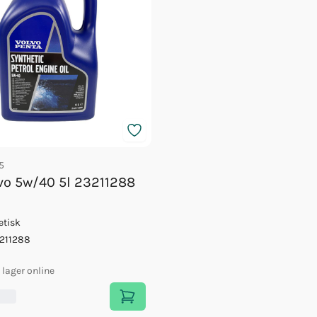
5
lvo 5w/40 5l 23211288
etisk
211288
i lager online