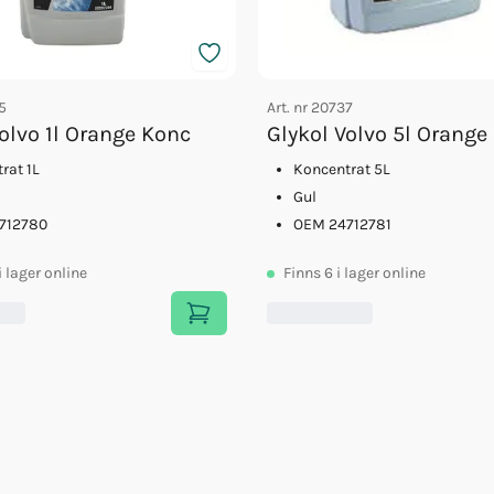
5
Art. nr
20737
olvo 1l Orange Konc
Glykol Volvo 5l Orange
rat 1L
Koncentrat 5L
Gul
712780
OEM 24712781
i lager online
Finns
6
i lager online