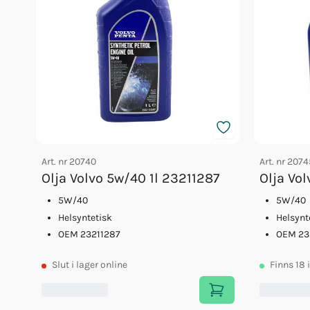
Art. nr
20740
Art. nr
2074
Olja Volvo 5w/40 1l 23211287
Olja Vo
5W/40
5W/40
Helsyntetisk
Helsynt
OEM 23211287
OEM 23
Slut
i lager online
Finns
18