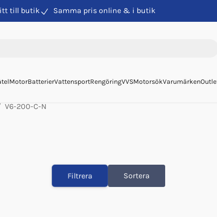
itt till butik
Samma pris online & i butik
tel
Motor
Batterier
Vattensport
Rengöring
VVS
Motorsök
Varumärken
Outle
V6-200-C-N
Filtrera
Sortera