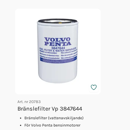
Olja Volvo 5w/40 5l 23211288
Glykol Volvo 1l Orange Konc
Glykol Volvo 5l Orange Konc
Art. nr
20783
Bränslefilter Vp 3847644
Bränslefilter (vattenavskiljande)
För Volvo Penta bensinmotorer