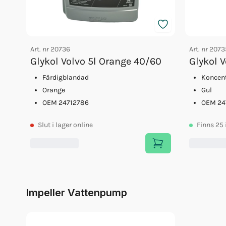
Art. nr
20736
Art. nr
2073
Glykol Volvo 5l Orange 40/60
Glykol V
Färdigblandad
Koncent
Orange
Gul
OEM 24712786
OEM 24
Slut
i lager online
Finns
25
Impeller Vattenpump