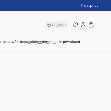
Trustpilot
Välj butik
t
Tips & Råd
Företagsinloggning
Logga in privatkund