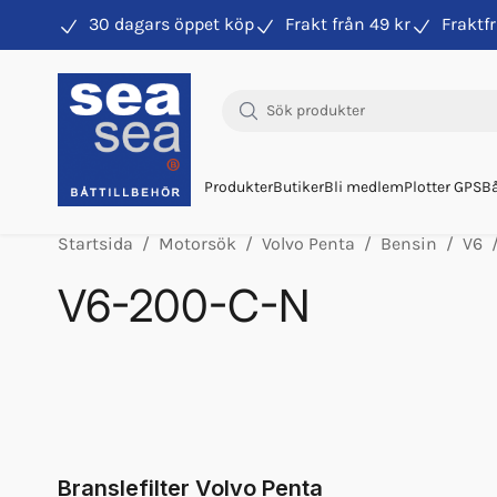
30 dagars öppet köp
Frakt från 49 kr
Fraktfr
Hitta rätt produkter till din båtmotor
Produkter
Butiker
Bli medlem
Plotter GPS
Bå
Startsida
Motorsök
Volvo Penta
Bensin
V6
V6-200-C-N
Bränslefilter Vp 3847644
Orb Fett Impeller
Fett 25gr Vp 828250
Glykol Volvo 5l Orange 40/60
Olja Volvo 5w/40 1l 23211287
Branslefilter Volvo Penta