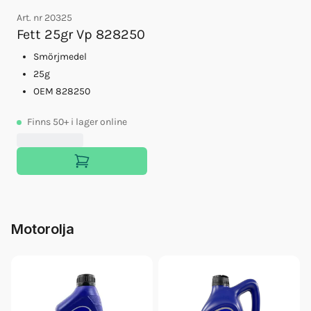
Art. nr
20325
Fett 25gr Vp 828250
Smörjmedel
25g
OEM 828250
Finns
50+
i lager online
Motorolja