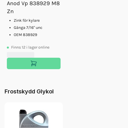
Anod Vp 838929 M8
Zn
Zink för kylare
Gänga 7/16" unc
OEM 838929
Finns
12
i lager online
Frostskydd Glykol