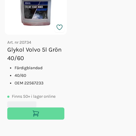
Art. nr
20734
Glykol Volvo 5l Grön
40/60
Färdigblandad
40/60
OEM 22567233
Finns
50+
i lager online