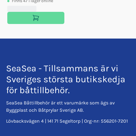
Finns
47
i lager online
SeaSea - Tillsammans är vi
Sveriges största butikskedja
för båttillbehör.
SeaSea Båttillbehör är ett varumärke som ägs av
Byggplast och Båtprylar Sverige AB.
Lövbacksvägen 4 | 141 71 Segeltorp | Org-nr: 556201-7201