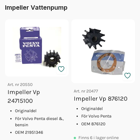
Impeller Vattenpump
Art. nr
20550
Art. nr
20477
Impeller Vp
Impeller Vp 876120
24715100
Originaldel
Originaldel
För Volvo Penta
För Volvo Penta diesel &,
OEM 876120
bensin
OEM 21951346
Finns
6
i lager online