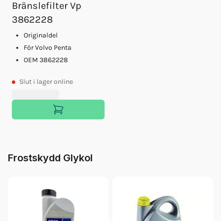
Bränslefilter Vp
3862228
Originaldel
För Volvo Penta
OEM 3862228
Slut
i lager online
Frostskydd Glykol