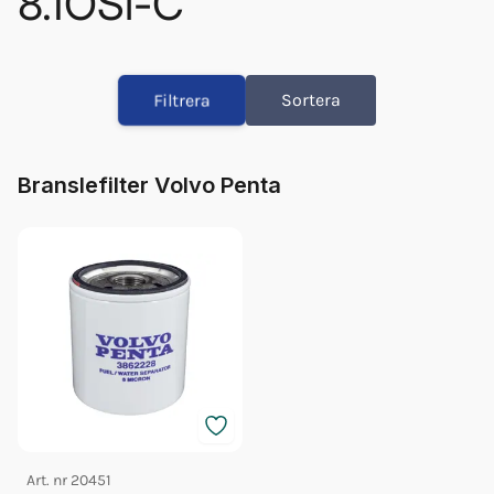
8.1OSi-C
Orb Fett Impeller
Fett 25gr Vp 828250
Filtrera
Sortera
Olja Volvo 5w/40 1l 23211287
Olja Volvo 5w/40 5l 23211288
Glykol Volvo 1l Orange Konc
Branslefilter Volvo Penta
Glykol Volvo 5l Orange Konc
Impeller Vp 22307636
Glykol Volvo 5l Orange 40/60
Oljefilter Vp 835440
Bränslefilter Vp 3862228
Art. nr
20451