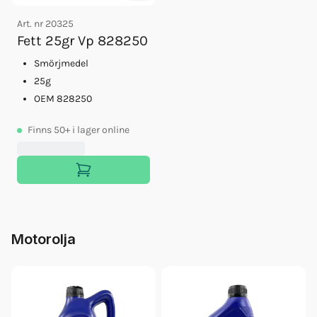
Art. nr
20325
Fett 25gr Vp 828250
Smörjmedel
25g
OEM 828250
Finns
50+
i lager online
Motorolja