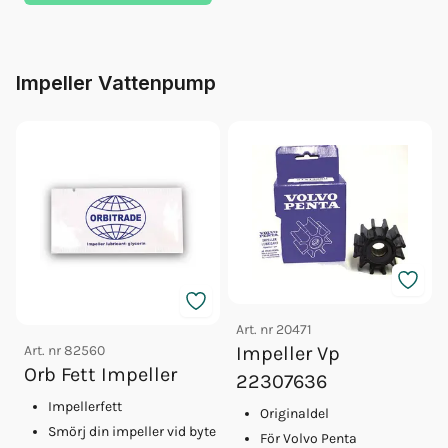
Impeller Vattenpump
Art. nr
20471
Art. nr
82560
Impeller Vp
Orb Fett Impeller
22307636
Impellerfett
Originaldel
Smörj din impeller vid byte
För Volvo Penta