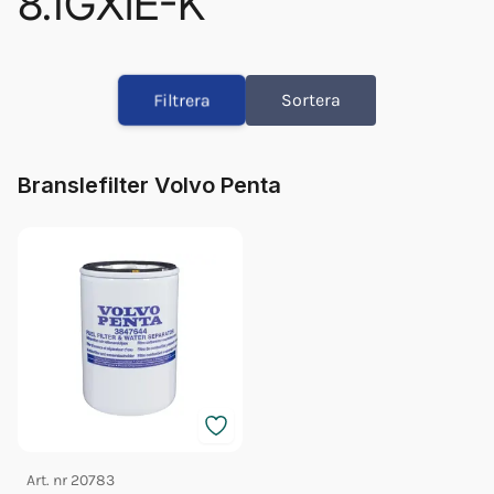
8.1GXiE-K
Bränslefilter Vp 3847644
Orb Fett Impeller
Filtrera
Sortera
Olja Volvo 5w/40 1l 23211287
Olja Volvo 5w/40 5l 23211288
Glykol Volvo 1l Orange Konc
Branslefilter Volvo Penta
Glykol Volvo 5l Orange Konc
Impeller Vp 22307636
Fett 25gr Vp 828250
Glykol Volvo 5l Orange 40/60
Art. nr
20783