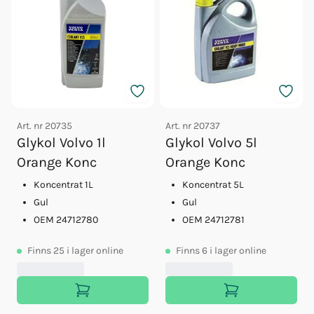
Art. nr
20735
Art. nr
20737
Glykol Volvo 1l
Glykol Volvo 5l
Orange Konc
Orange Konc
Koncentrat 1L
Koncentrat 5L
Gul
Gul
OEM 24712780
OEM 24712781
Finns
25
i lager online
Finns
6
i lager online