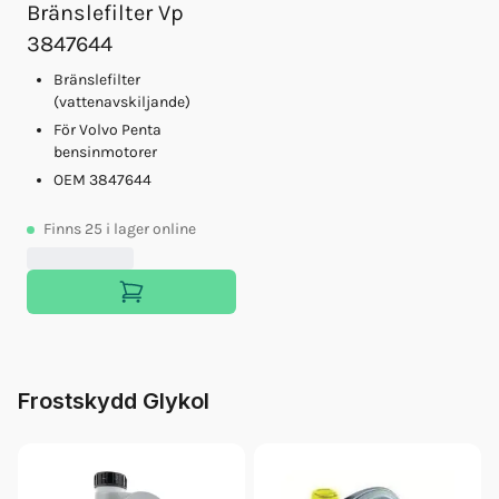
Bränslefilter Vp
3847644
Bränslefilter
(vattenavskiljande)
För Volvo Penta
bensinmotorer
OEM 3847644
Finns
25
i lager online
Frostskydd Glykol