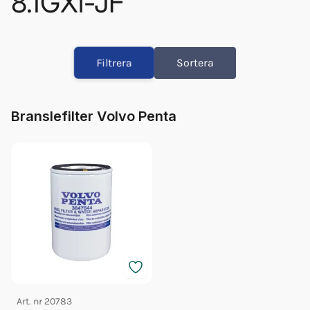
8.1GXi-JF
Bränslefilter Vp 3847644
Olja Volvo 5w/40 1l 23211287
Filtrera
Sortera
Olja Volvo 5w/40 5l 23211288
Glykol Volvo 1l Orange Konc
Glykol Volvo 5l Orange Konc
Branslefilter Volvo Penta
Impeller Vp 22307636
Fett 25gr Vp 828250
Glykol Volvo 5l Orange 40/60
Orb Fett Impeller
Art. nr
20783