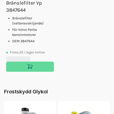
Bränslefilter Vp
3847644
Bränslefilter
(vattenavskiljande)
För Volvo Penta
bensinmotorer
OEM 3847644
Finns
25
i lager online
Frostskydd Glykol