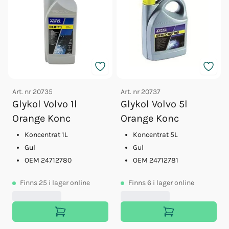
Art. nr
20735
Art. nr
20737
Glykol Volvo 1l
Glykol Volvo 5l
Orange Konc
Orange Konc
Koncentrat 1L
Koncentrat 5L
Gul
Gul
OEM 24712780
OEM 24712781
Finns
25
i lager online
Finns
6
i lager online