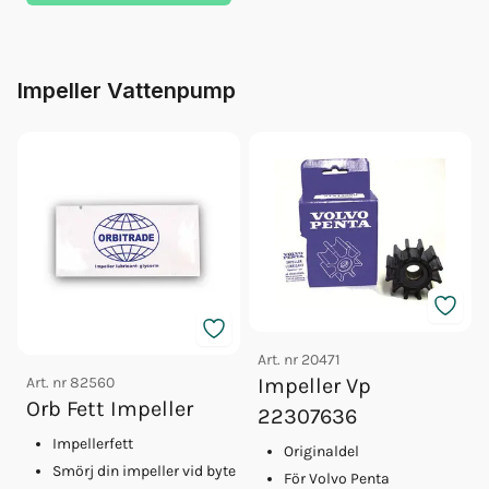
Impeller Vattenpump
Art. nr
20471
Art. nr
82560
Impeller Vp
Orb Fett Impeller
22307636
Impellerfett
Originaldel
Smörj din impeller vid byte
För Volvo Penta