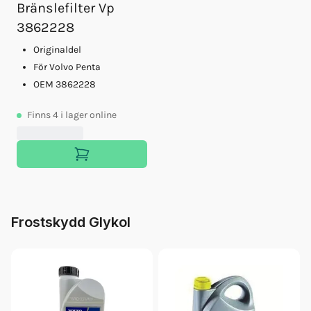
Bränslefilter Vp
3862228
Originaldel
För Volvo Penta
OEM 3862228
Finns
4
i lager online
Frostskydd Glykol