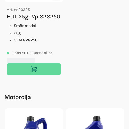
Art. nr
20325
Fett 25gr Vp 828250
Smörjmedel
25g
OEM 828250
Finns
50+
i lager online
Motorolja