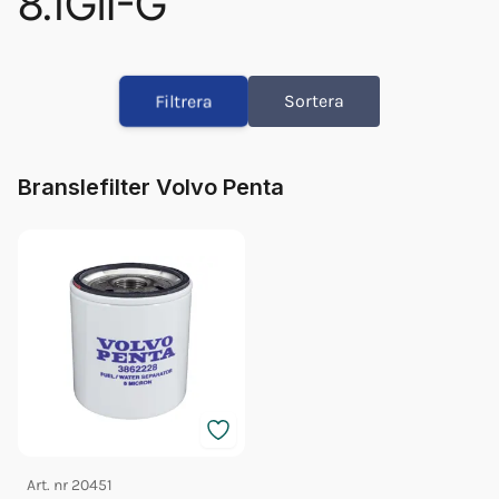
8.1GiI-G
Orb Fett Impeller
Fett 25gr Vp 828250
Filtrera
Sortera
Olja Volvo 5w/40 1l 23211287
Olja Volvo 5w/40 5l 23211288
Glykol Volvo 1l Orange Konc
Branslefilter Volvo Penta
Glykol Volvo 5l Orange Konc
Impeller Vp 22307636
Glykol Volvo 5l Orange 40/60
Bränslefilter Vp 3862228
Oljefilter Vp 835440
Art. nr
20451