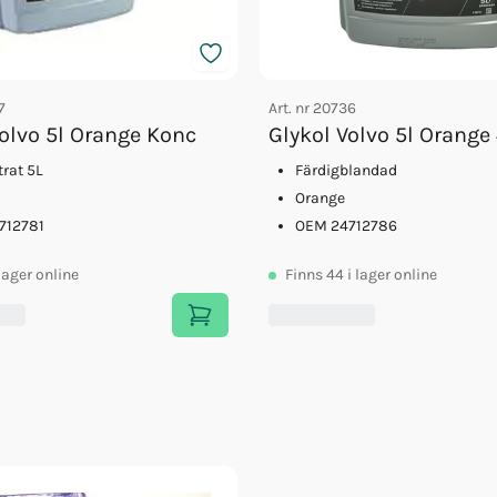
7
Art. nr
20736
Volvo 5l Orange Konc
Glykol Volvo 5l Orange
rat 5L
Färdigblandad
Orange
712781
OEM 24712786
 lager online
Finns
44
i lager online