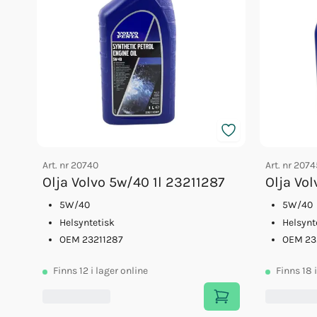
Art. nr
20740
Art. nr
2074
Olja Volvo 5w/40 1l 23211287
Olja Vo
5W/40
5W/40
Helsyntetisk
Helsynt
OEM 23211287
OEM 23
Finns
12
i lager online
Finns
18