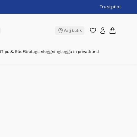
Trustpilot
Välj butik
t
Tips & Råd
Företagsinloggning
Logga in privatkund