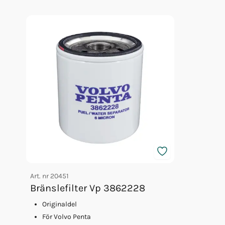
Impeller Vp 22307636
Bränslefilter Vp 3862228
Oljefilter Vp 835440
Fett 25gr Vp 828250
Glykol Volvo 5l Orange 40/60
Art. nr
20451
Bränslefilter Vp 3862228
Originaldel
För Volvo Penta