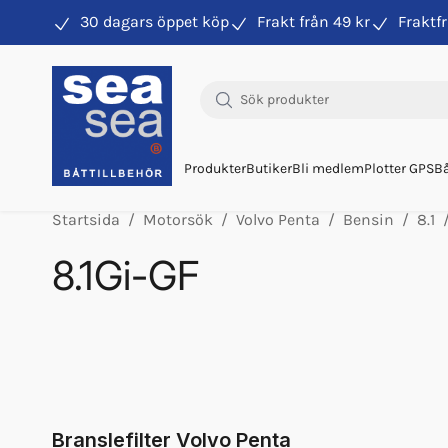
30 dagars öppet köp
Frakt från 49 kr
Fraktfr
Hitta rätt produkter till din båtmotor
Produkter
Butiker
Bli medlem
Plotter GPS
Bå
Startsida
Motorsök
Volvo Penta
Bensin
8.1
8.1Gi-GF
Orb Fett Impeller
Olja Volvo 5w/40 1l 23211287
Olja Volvo 5w/40 5l 23211288
Glykol Volvo 1l Orange Konc
Glykol Volvo 5l Orange Konc
Branslefilter Volvo Penta