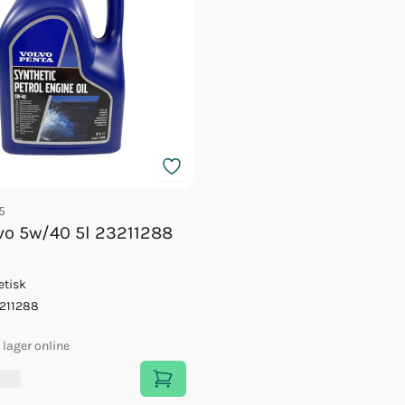
5
lvo 5w/40 5l 23211288
etisk
211288
i lager online