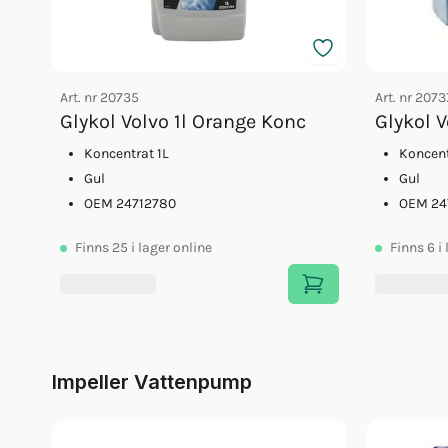
Art. nr
20735
Art. nr
2073
Glykol Volvo 1l Orange Konc
Glykol 
Koncentrat 1L
Koncent
Gul
Gul
OEM 24712780
OEM 24
Finns
25
i lager online
Finns
6
i
Impeller Vattenpump