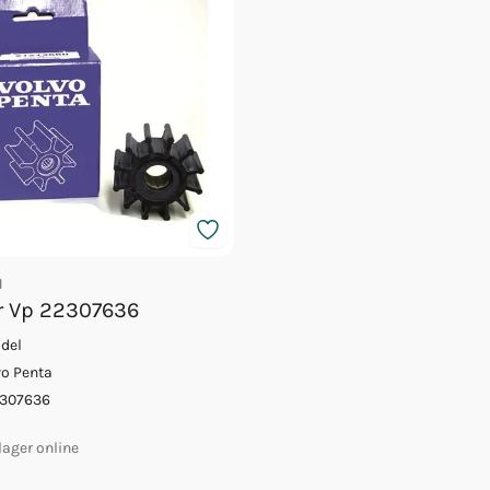
1
r Vp 22307636
ldel
vo Penta
307636
 lager online