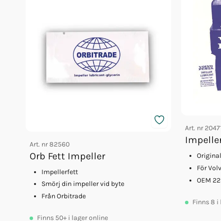
Art. nr
2047
Impelle
Art. nr
82560
Orb Fett Impeller
Origina
För Vol
Impellerfett
OEM 22
Smörj din impeller vid byte
Från Orbitrade
Finns
8
i
Finns
50+
i lager online