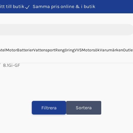
itt till butik
Samma pris online & i butik
tel
Motor
Batterier
Vattensport
Rengöring
VVS
Motorsök
Varumärken
Outle
8.1Gi-GF
Filtrera
Sortera