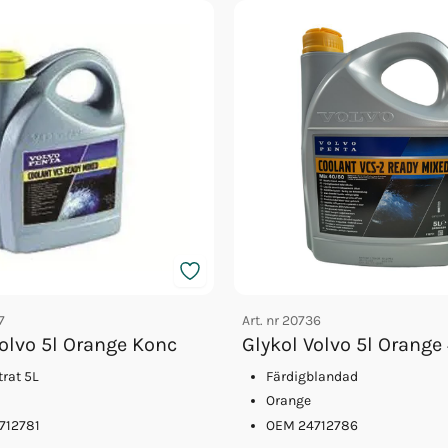
7
Art. nr
20736
Volvo 5l Orange Konc
Glykol Volvo 5l Orange
rat 5L
Färdigblandad
Orange
712781
OEM 24712786