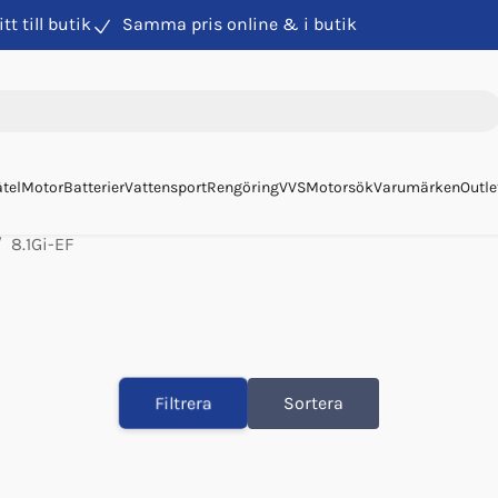
itt till butik
Samma pris online & i butik
tel
Motor
Batterier
Vattensport
Rengöring
VVS
Motorsök
Varumärken
Outle
8.1Gi-EF
Filtrera
Sortera