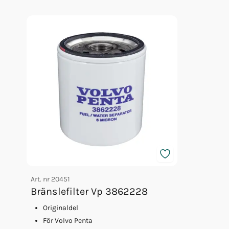
Olja Volvo 5w/40 5l 23211288
Olja Volvo 5w/40 1l 23211287
Bränslefilter Vp 3862228
Oljefilter Vp 835440
Fett 25gr Vp 828250
Glykol Volvo 5l Orange 40/60
Art. nr
20451
Bränslefilter Vp 3862228
Originaldel
För Volvo Penta