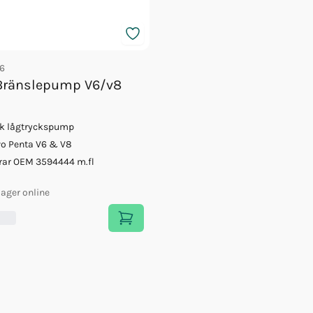
6
Bränslepump V6/v8
sk lågtryckspump
vo Penta V6 & V8
rar OEM 3594444 m.fl
 lager online