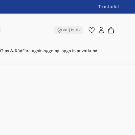
Trustpilot
Välj butik
t
Tips & Råd
Företagsinloggning
Logga in privatkund