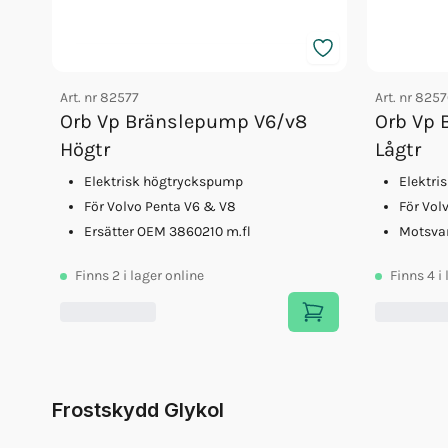
Art. nr
82577
Art. nr
8257
Orb Vp Bränslepump V6/v8
Orb Vp 
Högtr
Lågtr
Elektrisk högtryckspump
Elektri
För Volvo Penta V6 & V8
För Vol
Ersätter OEM 3860210 m.fl
Motsva
Finns
2
i lager online
Finns
4
i
Frostskydd Glykol