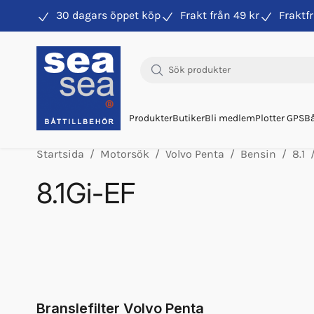
30 dagars öppet köp
Frakt från 49 kr
Fraktfr
Hitta rätt produkter till din båtmotor
Produkter
Butiker
Bli medlem
Plotter GPS
Bå
Startsida
Motorsök
Volvo Penta
Bensin
8.1
8.1Gi-EF
Orb Vp Bränslepump V6/v8 Högtr
Orb Vp Bränslepump V6/v8 Lågtr
Orb Fett Impeller
Glykol Volvo 1l Orange Konc
Glykol Volvo 5l Orange Konc
Branslefilter Volvo Penta