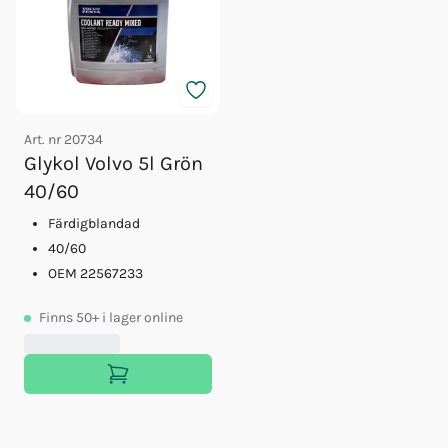
Art. nr
20734
Glykol Volvo 5l Grön
40/60
Färdigblandad
40/60
OEM 22567233
Finns
50+
i lager online