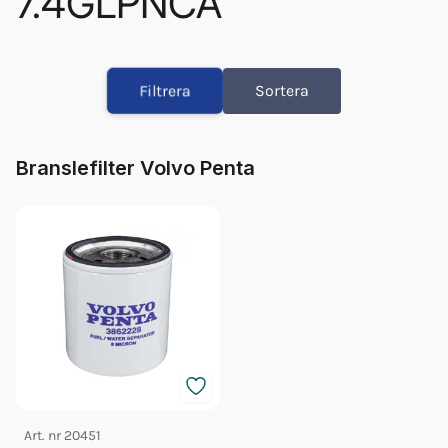
7.4GLPNCA
Olja Volvo 5w/40 5l 23211288
Olja Volvo 5w/40 1l 23211287
Filtrera
Sortera
Impeller Vp 24715100
Fett 25gr Vp 828250
Glykol Volvo 5l Grön 40/60
Branslefilter Volvo Penta
Bränslefilter Vp 3862228
Orb Fett Impeller
Impeller Vp (21951346)
Art. nr
20451