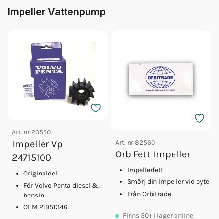
Impeller Vattenpump
Art. nr
20550
Art. nr
82560
Impeller Vp
Orb Fett Impeller
24715100
Impellerfett
Originaldel
Smörj din impeller vid byte
För Volvo Penta diesel &,
Från Orbitrade
bensin
OEM 21951346
Finns
50+
i lager online