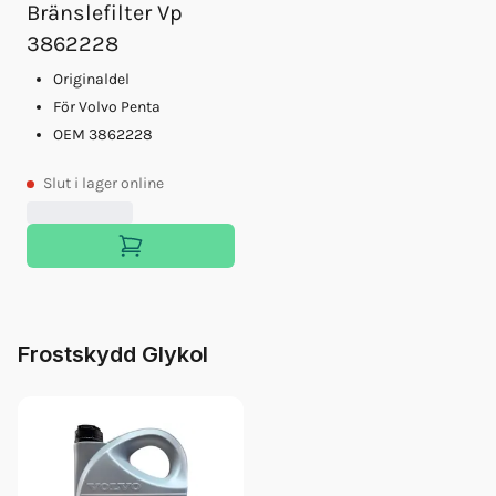
Bränslefilter Vp
3862228
Originaldel
För Volvo Penta
OEM 3862228
Slut
i lager online
Frostskydd Glykol