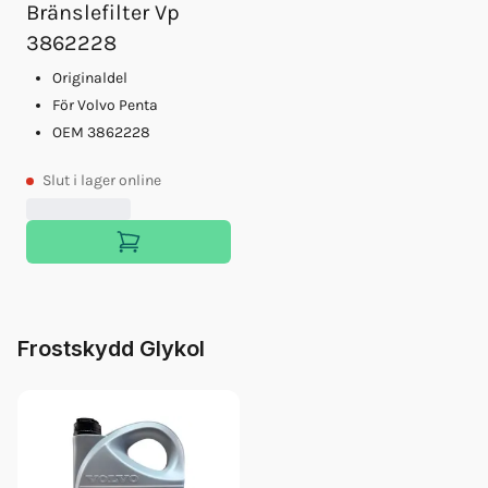
Bränslefilter Vp
3862228
Originaldel
För Volvo Penta
OEM 3862228
Slut
i lager online
Frostskydd Glykol