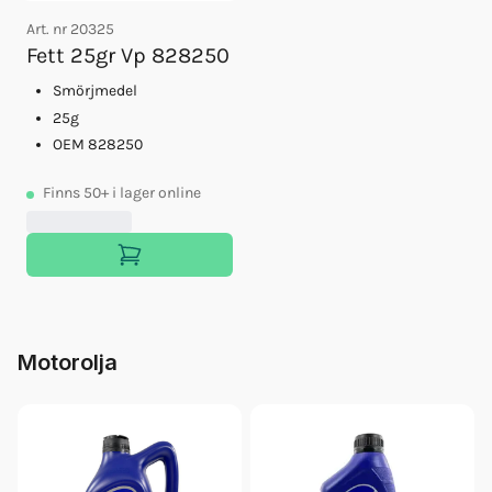
Art. nr
20325
Fett 25gr Vp 828250
Smörjmedel
25g
OEM 828250
Finns
50+
i lager online
Motorolja