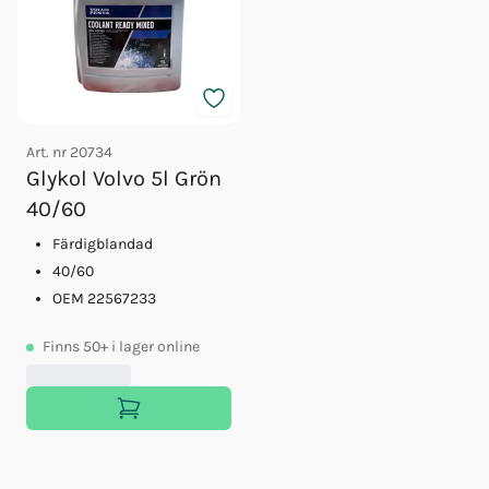
Art. nr
20734
Glykol Volvo 5l Grön
40/60
Färdigblandad
40/60
OEM 22567233
Finns
50+
i lager online