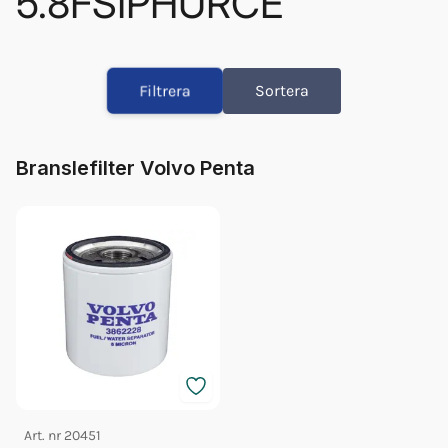
5.8FSIPHURCE
Olja Volvo 5w/40 5l 23211288
Olja Volvo 5w/40 1l 23211287
Filtrera
Sortera
Impeller Vp 24715100
Fett 25gr Vp 828250
Glykol Volvo 5l Grön 40/60
Branslefilter Volvo Penta
Bränslefilter Vp 3862228
Impeller Vp (21951346)
Orb Fett Impeller
Art. nr
20451