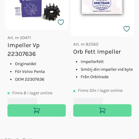
Art. nr
20471
Art. nr
82560
Impeller Vp
Orb Fett Impeller
22307636
Impellerfett
Originaldel
Smörj din impeller vid byte
För Volvo Penta
Från Orbitrade
OEM 22307636
Finns
50+
i lager online
Finns
8
i lager online