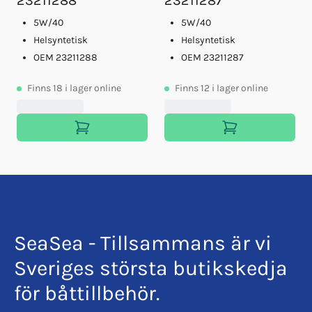
23211288
23211287
5W/40
5W/40
Helsyntetisk
Helsyntetisk
OEM 23211288
OEM 23211287
Finns
18
i lager online
Finns
12
i lager online
SeaSea - Tillsammans är vi
Sveriges största butikskedja
för båttillbehör.