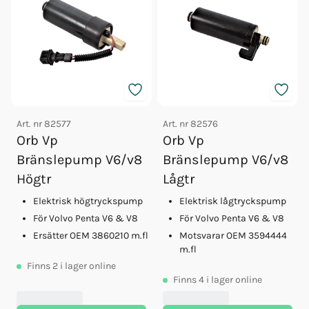
Art. nr
82577
Art. nr
82576
Orb Vp
Orb Vp
Bränslepump V6/v8
Bränslepump V6/v8
Högtr
Lågtr
Elektrisk högtryckspump
Elektrisk lågtryckspump
För Volvo Penta V6 & V8
För Volvo Penta V6 & V8
Ersätter OEM 3860210 m.fl
Motsvarar OEM 3594444
m.fl
Finns
2
i lager online
Finns
4
i lager online