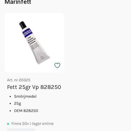
Marinfett
Art. nr
20325
Fett 25gr Vp 828250
Smörjmedel
25g
OEM 828250
Finns
50+
i lager online