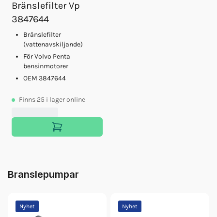
Bränslefilter Vp
3847644
Bränslefilter
(vattenavskiljande)
För Volvo Penta
bensinmotorer
OEM 3847644
Finns
25
i lager online
Branslepumpar
Nyhet
Nyhet