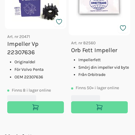
Art. nr
20471
Art. nr
82560
Impeller Vp
Orb Fett Impeller
22307636
Impellerfett
Originaldel
Smörj din impeller vid byte
För Volvo Penta
Från Orbitrade
OEM 22307636
Finns
50+
i lager online
Finns
8
i lager online