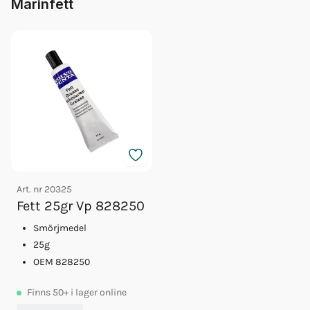
Marinfett
Art. nr
20325
Fett 25gr Vp 828250
Smörjmedel
25g
OEM 828250
Finns
50+
i lager online