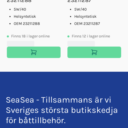
23211288
23211287
5W/40
5W/40
Helsyntetisk
Helsyntetisk
OEM 23211288
OEM 23211287
Finns
18
i lager online
Finns
12
i lager online
SeaSea - Tillsammans är vi
Sveriges största butikskedja
för båttillbehör.