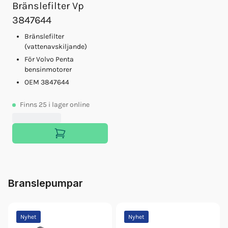
Bränslefilter Vp
3847644
Bränslefilter
(vattenavskiljande)
För Volvo Penta
bensinmotorer
OEM 3847644
Finns
25
i lager online
Branslepumpar
Nyhet
Nyhet