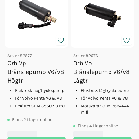
Art. nr
82577
Art. nr
82576
Orb Vp
Orb Vp
Bränslepump V6/v8
Bränslepump V6/v8
Högtr
Lågtr
Elektrisk högtryckspump
Elektrisk lågtryckspump
För Volvo Penta V6 & V8
För Volvo Penta V6 & V8
Ersätter OEM 3860210 m.fl
Motsvarar OEM 3594444
m.fl
Finns
2
i lager online
Finns
4
i lager online