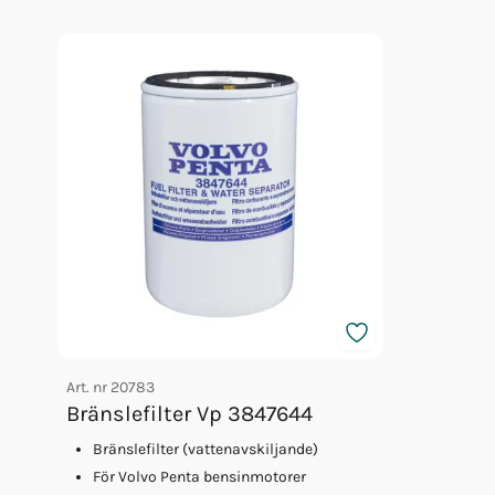
Glykol Volvo 5l Orange Konc
Olja Volvo 5w/40 5l 23211288
Olja Volvo 5w/40 1l 23211287
Impeller Vp 22307636
Fett 25gr Vp 828250
Glykol Volvo 5l Orange 40/60
Art. nr
20783
Bränslefilter Vp 3847644
Bränslefilter (vattenavskiljande)
För Volvo Penta bensinmotorer