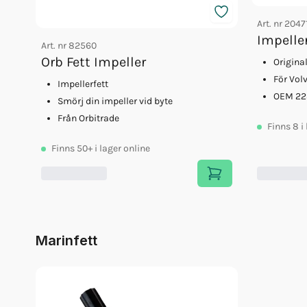
Art. nr
2047
Impelle
Art. nr
82560
Orb Fett Impeller
Origina
För Vol
Impellerfett
OEM 22
Smörj din impeller vid byte
Från Orbitrade
Finns
8
i
Finns
50+
i lager online
Marinfett