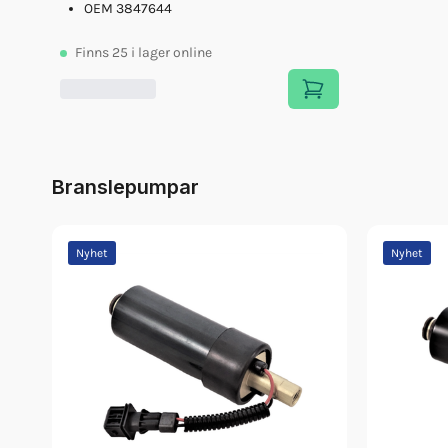
OEM 3847644
Finns
25
i lager online
Branslepumpar
Nyhet
Nyhet