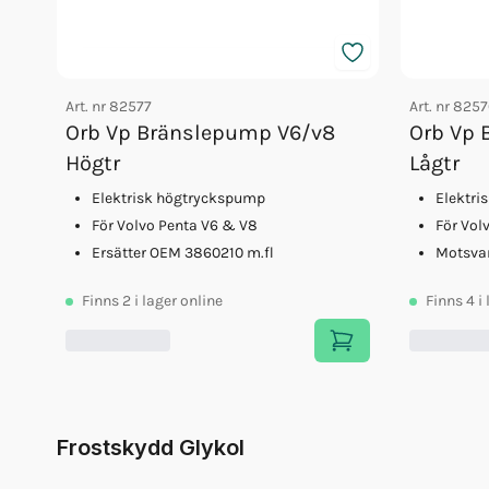
Art. nr
82577
Art. nr
8257
Orb Vp Bränslepump V6/v8
Orb Vp 
Högtr
Lågtr
Elektrisk högtryckspump
Elektri
För Volvo Penta V6 & V8
För Vol
Ersätter OEM 3860210 m.fl
Motsva
Finns
2
i lager online
Finns
4
i
Frostskydd Glykol