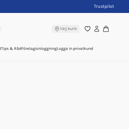
Trustpilot
Välj butik
t
Tips & Råd
Företagsinloggning
Logga in privatkund