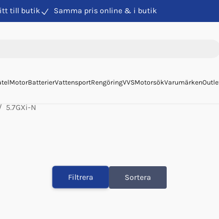
itt till butik
Samma pris online & i butik
tel
Motor
Batterier
Vattensport
Rengöring
VVS
Motorsök
Varumärken
Outle
5.7GXi-N
Filtrera
Sortera