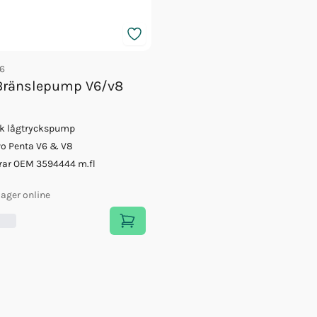
6
Bränslepump V6/v8
sk lågtryckspump
vo Penta V6 & V8
rar OEM 3594444 m.fl
 lager online