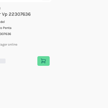
1
r Vp 22307636
ldel
vo Penta
307636
 lager online