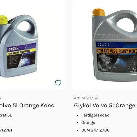
7
Art. nr
20736
Volvo 5l Orange Konc
Glykol Volvo 5l Orange
rat 5L
Färdigblandad
Orange
712781
OEM 24712786