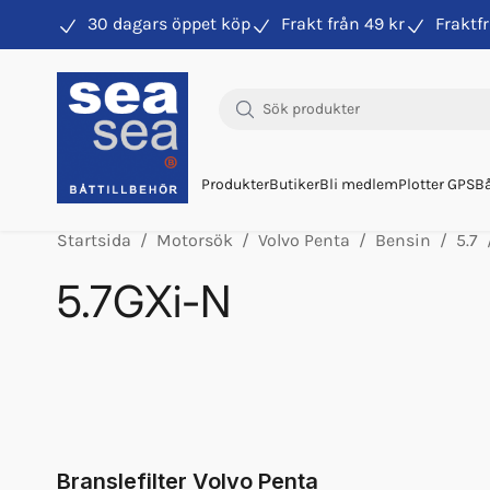
30 dagars öppet köp
Frakt från 49 kr
Fraktfr
Hitta rätt produkter till din båtmotor
Produkter
Butiker
Bli medlem
Plotter GPS
Bå
Startsida
Motorsök
Volvo Penta
Bensin
5.7
5.7GXi-N
Orb Vp Bränslepump V6/v8 Högtr
Bränslefilter Vp 3847644
Orb Vp Bränslepump V6/v8 Lågtr
Orb Fett Impeller
Glykol Volvo 1l Orange Konc
Branslefilter Volvo Penta