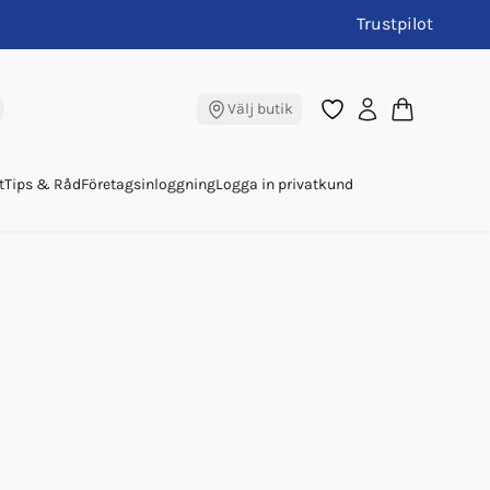
Trustpilot
Välj butik
t
Tips & Råd
Företagsinloggning
Logga in privatkund