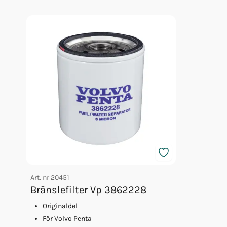
Fett 25gr Vp 828250
Glykol Volvo 5l Orange 40/60
Impeller Vp (21951346)
Bränslefilter Vp 3862228
Orb Fett Impeller
Art. nr
20451
Bränslefilter Vp 3862228
Originaldel
För Volvo Penta