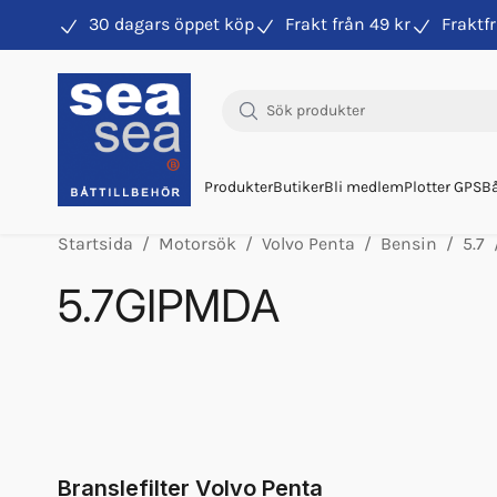
30 dagars öppet köp
Frakt från 49 kr
Fraktfr
Hitta rätt produkter till din båtmotor
Produkter
Butiker
Bli medlem
Plotter GPS
Bå
Startsida
Motorsök
Volvo Penta
Bensin
5.7
5.7GIPMDA
Olja Volvo 5w/40 1l 23211287
Olja Volvo 5w/40 5l 23211288
Glykol Volvo 1l Orange Konc
Glykol Volvo 5l Orange Konc
Impeller Vp 24715100
Branslefilter Volvo Penta