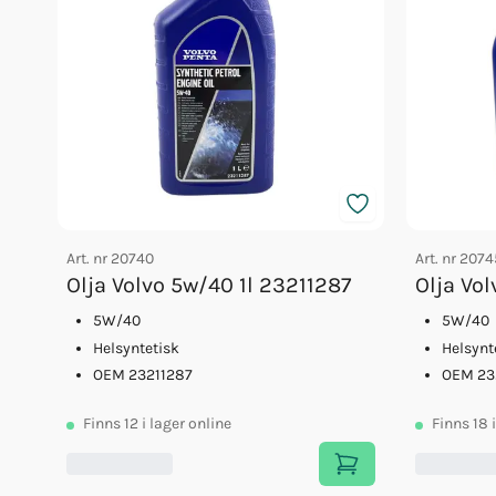
Art. nr
20740
Art. nr
2074
Olja Volvo 5w/40 1l 23211287
Olja Vo
5W/40
5W/40
Helsyntetisk
Helsynt
OEM 23211287
OEM 23
Finns
12
i lager online
Finns
18