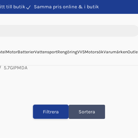
itt till butik
Samma pris online & i butik
tel
Motor
Batterier
Vattensport
Rengöring
VVS
Motorsök
Varumärken
Outle
5.7GIPMDA
Filtrera
Sortera