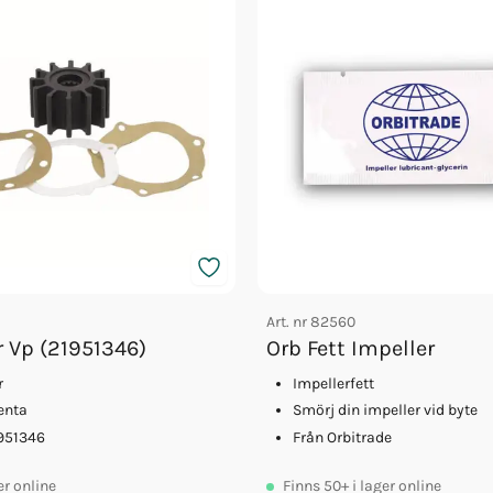
Art. nr
82560
r Vp (21951346)
Orb Fett Impeller
r
Impellerfett
enta
Smörj din impeller vid byte
951346
Från Orbitrade
er online
Finns
50+
i lager online