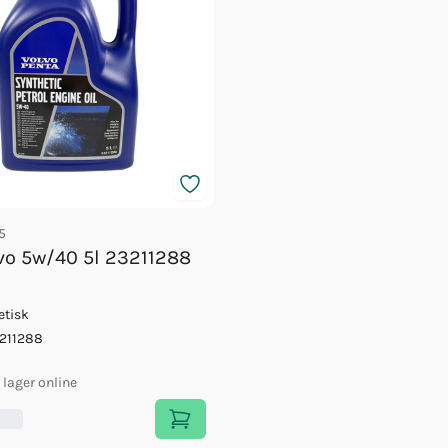
5
lvo 5w/40 5l 23211288
etisk
211288
i lager online