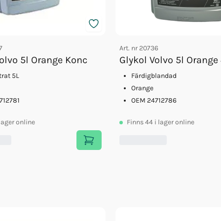
7
Art. nr
20736
Volvo 5l Orange Konc
Glykol Volvo 5l Orange
rat 5L
Färdigblandad
Orange
712781
OEM 24712786
 lager online
Finns
44
i lager online