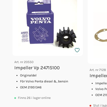
Art. nr
20550
Impeller Vp 24715100
Art. nr
7128
Impelle
Originaldel
För Volvo Penta diesel &, bensin
Impelle
OEM 21951346
Volvo P
OEM 21
Finns
26
i lager online
Slut
i lag