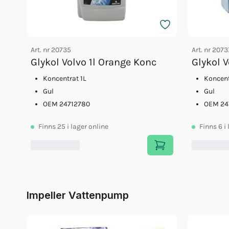
Art. nr
20735
Art. nr
2073
Glykol Volvo 1l Orange Konc
Glykol 
Koncentrat 1L
Koncent
Gul
Gul
OEM 24712780
OEM 24
Finns
25
i lager online
Finns
6
i
Impeller Vattenpump