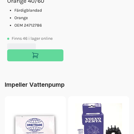
Orange 40/60
Färdigblandad
Orange
OEM 24712786
Finns
46
i lager online
Impeller Vattenpump