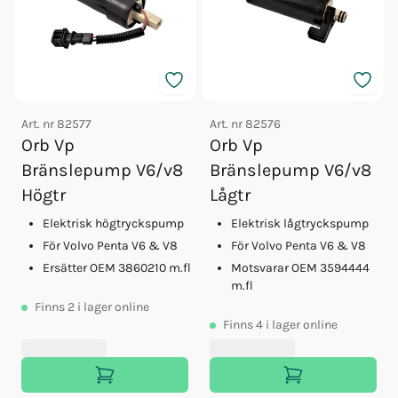
Art. nr
82577
Art. nr
82576
Orb Vp
Orb Vp
Bränslepump V6/v8
Bränslepump V6/v8
Högtr
Lågtr
Elektrisk högtryckspump
Elektrisk lågtryckspump
För Volvo Penta V6 & V8
För Volvo Penta V6 & V8
Ersätter OEM 3860210 m.fl
Motsvarar OEM 3594444
m.fl
Finns
2
i lager online
Finns
4
i lager online