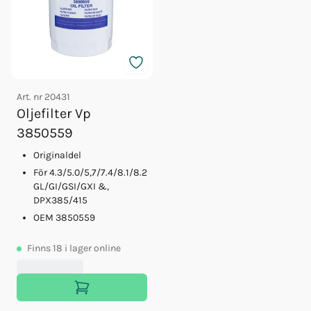
Art. nr
20431
Oljefilter Vp
3850559
Originaldel
För 4.3/5.0/5,7/7.4/8.1/8.2
GL/GI/GSI/GXI &,
DPX385/415
OEM 3850559
Finns
18
i lager online