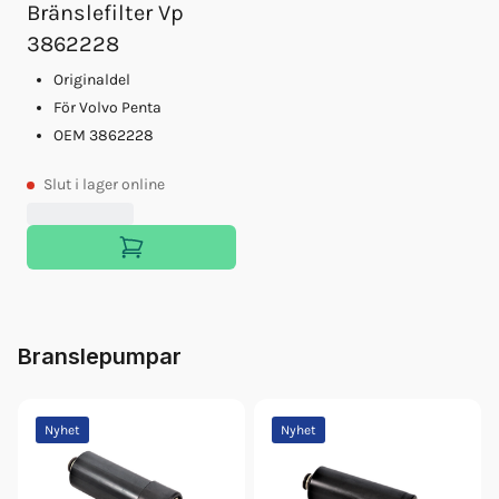
Bränslefilter Vp
3862228
Originaldel
För Volvo Penta
OEM 3862228
Slut
i lager online
Branslepumpar
Nyhet
Nyhet