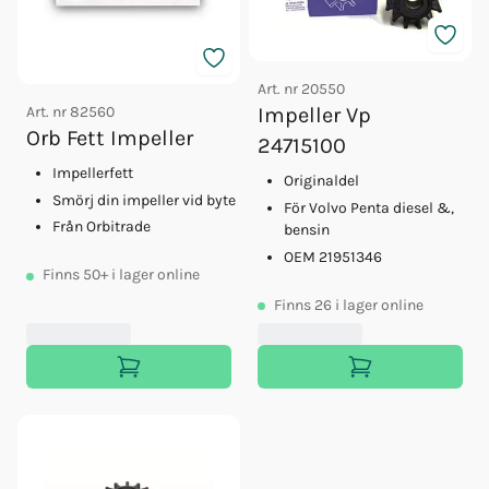
Art. nr
20550
Art. nr
82560
Impeller Vp
Orb Fett Impeller
24715100
Impellerfett
Originaldel
Smörj din impeller vid byte
För Volvo Penta diesel &,
Från Orbitrade
bensin
OEM 21951346
Finns
50+
i lager online
Finns
26
i lager online