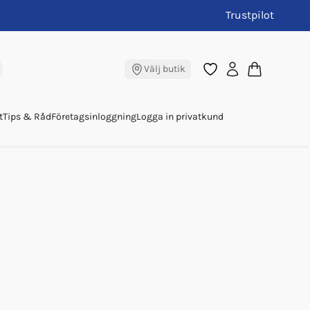
Trustpilot
Välj butik
t
Tips & Råd
Företagsinloggning
Logga in privatkund