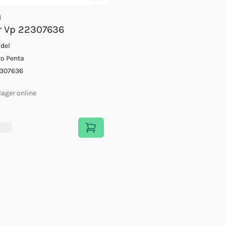
1
r Vp 22307636
ldel
vo Penta
307636
 lager online