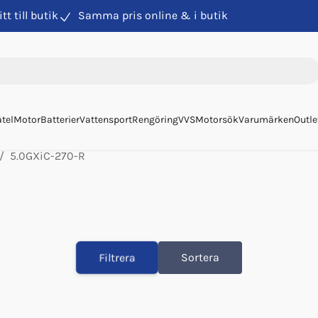
itt till butik
Samma pris online & i butik
tel
Motor
Batterier
Vattensport
Rengöring
VVS
Motorsök
Varumärken
Outle
5.0GXiC-270-R
Filtrera
Sortera