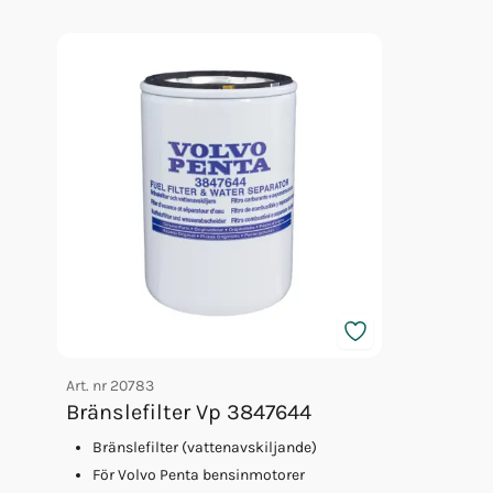
Olja Volvo 5w/40 1l 23211287
Olja Volvo 5w/40 5l 23211288
Glykol Volvo 1l Orange Konc
Glykol Volvo 5l Orange Konc
Impeller Vp 22307636
Glykol Volvo 5l Orange 40/60
Art. nr
20783
Bränslefilter Vp 3847644
Bränslefilter (vattenavskiljande)
För Volvo Penta bensinmotorer