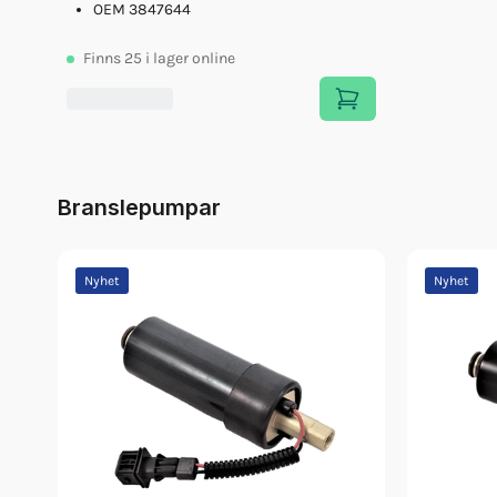
OEM 3847644
Finns
25
i lager online
Branslepumpar
Nyhet
Nyhet