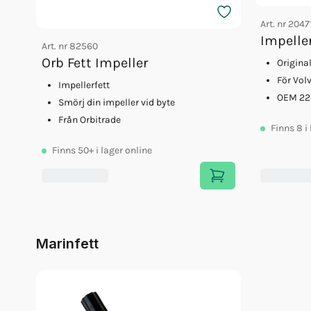
Art. nr
2047
Impelle
Art. nr
82560
Orb Fett Impeller
Origina
För Vol
Impellerfett
OEM 22
Smörj din impeller vid byte
Från Orbitrade
Finns
8
i
Finns
50+
i lager online
Marinfett