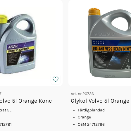
7
Art. nr
20736
Volvo 5l Orange Konc
Glykol Volvo 5l Orange
rat 5L
Färdigblandad
Orange
712781
OEM 24712786