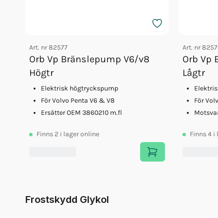
Art. nr
82577
Art. nr
8257
Orb Vp Bränslepump V6/v8
Orb Vp 
Högtr
Lågtr
Elektrisk högtryckspump
Elektri
För Volvo Penta V6 & V8
För Vol
Ersätter OEM 3860210 m.fl
Motsva
Finns
2
i lager online
Finns
4
i
Frostskydd Glykol