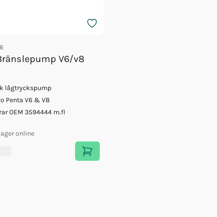
6
Bränslepump V6/v8
sk lågtryckspump
vo Penta V6 & V8
rar OEM 3594444 m.fl
 lager online