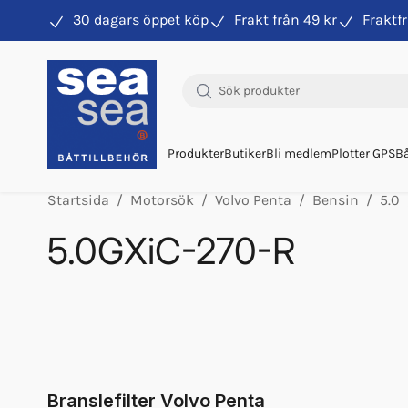
30 dagars öppet köp
Frakt från 49 kr
Fraktfr
Hitta rätt produkter till din båtmotor
Produkter
Butiker
Bli medlem
Plotter GPS
Bå
Startsida
Motorsök
Volvo Penta
Bensin
5.0
5.0GXiC-270-R
Orb Vp Bränslepump V6/v8 Högtr
Bränslefilter Vp 3847644
Orb Vp Bränslepump V6/v8 Lågtr
Orb Fett Impeller
Fett 25gr Vp 828250
Branslefilter Volvo Penta