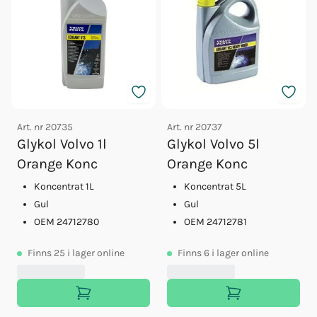
Art. nr
20735
Art. nr
20737
Glykol Volvo 1l
Glykol Volvo 5l
Orange Konc
Orange Konc
Koncentrat 1L
Koncentrat 5L
Gul
Gul
OEM 24712780
OEM 24712781
Finns
25
i lager online
Finns
6
i lager online