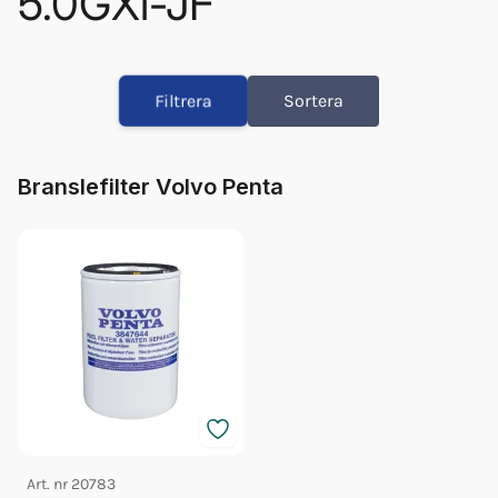
5.0GXi-JF
Bränslefilter Vp 3847644
Olja Volvo 5w/40 1l 23211287
Filtrera
Sortera
Olja Volvo 5w/40 5l 23211288
Glykol Volvo 1l Orange Konc
Glykol Volvo 5l Orange Konc
Branslefilter Volvo Penta
Impeller Vp 22307636
Fett 25gr Vp 828250
Glykol Volvo 5l Orange 40/60
Orb Fett Impeller
Art. nr
20783