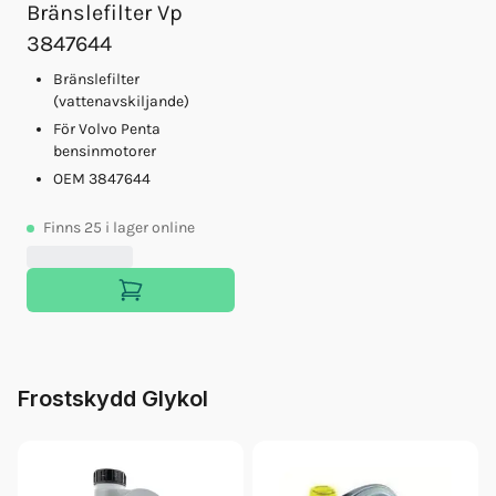
Bränslefilter Vp
3847644
Bränslefilter
(vattenavskiljande)
För Volvo Penta
bensinmotorer
OEM 3847644
Finns
25
i lager online
Frostskydd Glykol