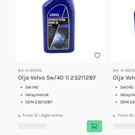
Art. nr
20740
Art. nr
2074
Olja Volvo 5w/40 1l 23211287
Olja Vo
5W/40
5W/40
Helsyntetisk
Helsynt
OEM 23211287
OEM 23
Finns
12
i lager online
Finns
18