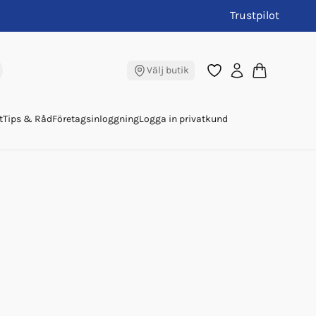
Trustpilot
Välj butik
t
Tips & Råd
Företagsinloggning
Logga in privatkund