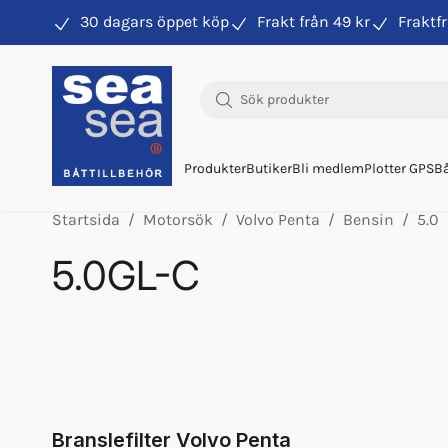
30 dagars öppet köp
Frakt från 49 kr
Fraktfr
Hitta rätt produkter till din båtmotor
Produkter
Butiker
Bli medlem
Plotter GPS
Bå
Startsida
Motorsök
Volvo Penta
Bensin
5.0
5.0GL-C
Oljefilter Vp 3850559
Orb Fett Impeller
Olja Volvo 5w/40 1l 23211287
Olja Volvo 5w/40 5l 23211288
Bränslefilter Vp 3862228
Branslefilter Volvo Penta