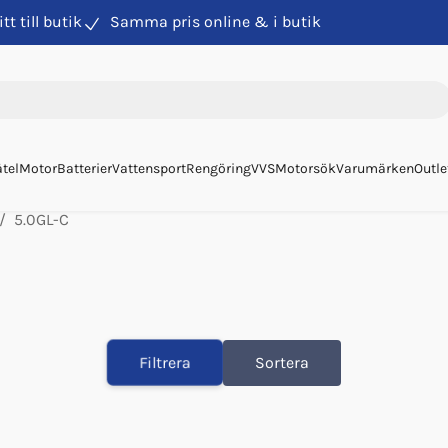
itt till butik
Samma pris online & i butik
tel
Motor
Batterier
Vattensport
Rengöring
VVS
Motorsök
Varumärken
Outle
5.0GL-C
Filtrera
Sortera