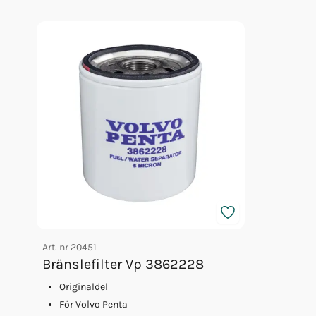
Oljefilter Vp 835440
Glykol Volvo 5l Grön 40/60
Fett 25gr Vp 828250
Art. nr
20451
Bränslefilter Vp 3862228
Originaldel
För Volvo Penta