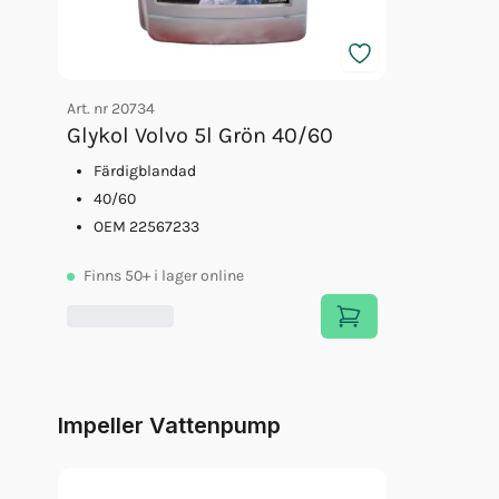
Art. nr
20734
Glykol Volvo 5l Grön 40/60
Färdigblandad
40/60
OEM 22567233
Finns
50+
i lager online
Impeller Vattenpump