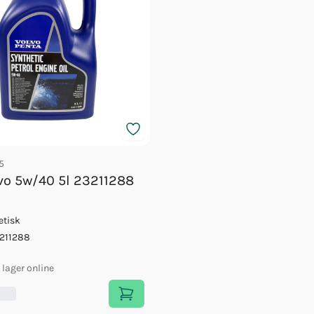
5
lvo 5w/40 5l 23211288
etisk
211288
i lager online