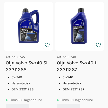
Art. nr
20745
Art. nr
20740
Olja Volvo 5w/40 5l
Olja Volvo 5w/40 1l
23211288
23211287
5W/40
5W/40
Helsyntetisk
Helsyntetisk
OEM 23211288
OEM 23211287
Finns
18
i lager online
Finns
12
i lager online