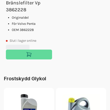
Bränslefilter Vp
3862228
Originaldel
För Volvo Penta
OEM 3862228
Slut
i lager online
Frostskydd Glykol