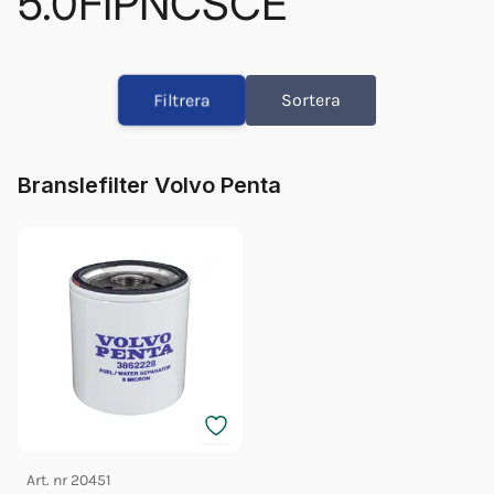
5.0FIPNCSCE
Glykol Volvo 1l Orange Konc
Glykol Volvo 5l Orange Konc
Filtrera
Sortera
Olja Volvo 5w/40 5l 23211288
Olja Volvo 5w/40 1l 23211287
Impeller Vp 24715100
Branslefilter Volvo Penta
Fett 25gr Vp 828250
Glykol Volvo 5l Orange 40/60
Bränslefilter Vp 3862228
Orb Fett Impeller
Impeller Vp (21951346)
Art. nr
20451