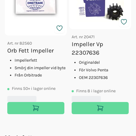
Art. nr
20471
Art. nr
82560
Impeller Vp
Orb Fett Impeller
22307636
Impellerfett
Originaldel
Smörj din impeller vid byte
För Volvo Penta
Från Orbitrade
OEM 22307636
Finns
50+
i lager online
Finns
8
i lager online