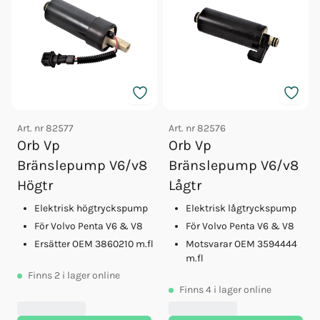
Art. nr
82577
Art. nr
82576
Orb Vp
Orb Vp
Bränslepump V6/v8
Bränslepump V6/v8
Högtr
Lågtr
Elektrisk högtryckspump
Elektrisk lågtryckspump
För Volvo Penta V6 & V8
För Volvo Penta V6 & V8
Ersätter OEM 3860210 m.fl
Motsvarar OEM 3594444
m.fl
Finns
2
i lager online
Finns
4
i lager online