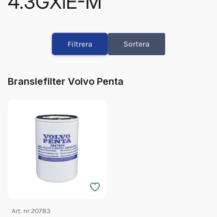
4.3GXiE-M
Orb Vp Bränslepump V6/v8 Högtr
Bränslefilter Vp 3847644
Filtrera
Sortera
Orb Vp Bränslepump V6/v8 Lågtr
Olja Volvo 5w/40 5l 23211288
Olja Volvo 5w/40 1l 23211287
Branslefilter Volvo Penta
Fett 25gr Vp 828250
Glykol Volvo 5l Orange 40/60
Orb Fett Impeller
Impeller Vp 22307636
Glykol Volvo 1l Orange Konc
Glykol Volvo 5l Orange Konc
Art. nr
20783