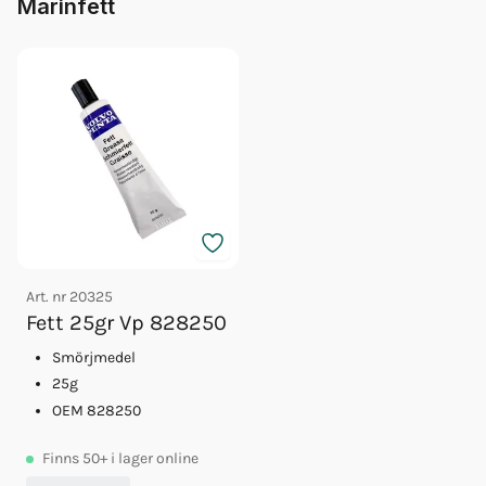
Marinfett
Art. nr
20325
Fett 25gr Vp 828250
Smörjmedel
25g
OEM 828250
Finns
50+
i lager online