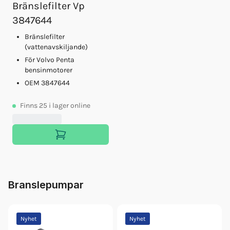
Bränslefilter Vp
3847644
Bränslefilter
(vattenavskiljande)
För Volvo Penta
bensinmotorer
OEM 3847644
Finns
25
i lager online
Branslepumpar
Nyhet
Nyhet