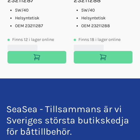
23211287
23211288
5W/40
5W/40
Helsyntetisk
Helsyntetisk
OEM 23211287
OEM 23211288
Finns
12
i lager online
Finns
18
i lager online
SeaSea - Tillsammans är vi
Sveriges största butikskedja
för båttillbehör.