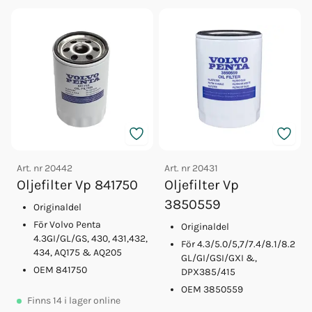
Art. nr
20442
Art. nr
20431
Oljefilter Vp 841750
Oljefilter Vp
3850559
Originaldel
För Volvo Penta
Originaldel
4.3GI/GL/GS, 430, 431,432,
För 4.3/5.0/5,7/7.4/8.1/8.2
434, AQ175 & AQ205
GL/GI/GSI/GXI &,
OEM 841750
DPX385/415
OEM 3850559
Finns
14
i lager online