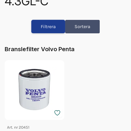
4.3GL-C
Olja Volvo 5w/40 5l 23211288
Olja Volvo 5w/40 1l 23211287
Filtrera
Sortera
Oljefilter Vp 841750
Fett 25gr Vp 828250
Glykol Volvo 5l Grön 40/60
Branslefilter Volvo Penta
Bränslefilter Vp 3862228
Orb Fett Impeller
Oljefilter Vp 3850559
Art. nr
20451