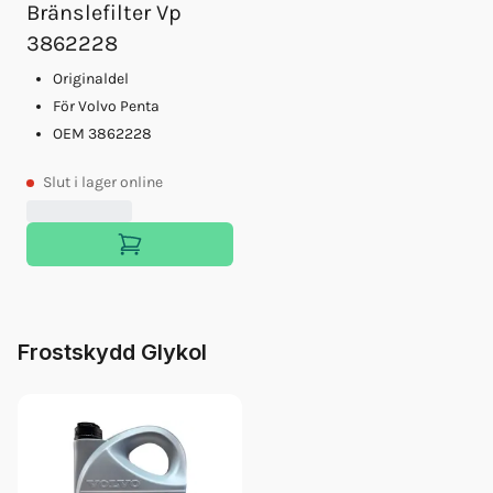
Bränslefilter Vp
3862228
Originaldel
För Volvo Penta
OEM 3862228
Slut
i lager online
Frostskydd Glykol