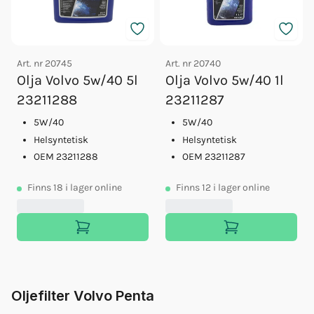
Art. nr
20745
Art. nr
20740
Olja Volvo 5w/40 5l
Olja Volvo 5w/40 1l
23211288
23211287
5W/40
5W/40
Helsyntetisk
Helsyntetisk
OEM 23211288
OEM 23211287
Finns
18
i lager online
Finns
12
i lager online
Oljefilter Volvo Penta