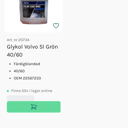
Art. nr
20734
Glykol Volvo 5l Grön
40/60
Färdigblandad
40/60
OEM 22567233
Finns
50+
i lager online