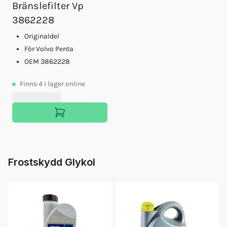
Bränslefilter Vp
3862228
Originaldel
För Volvo Penta
OEM 3862228
Finns
4
i lager online
Frostskydd Glykol