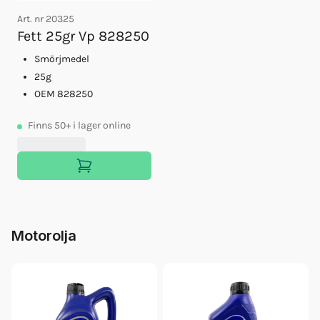
Art. nr
20325
Fett 25gr Vp 828250
Smörjmedel
25g
OEM 828250
Finns
50+
i lager online
Motorolja