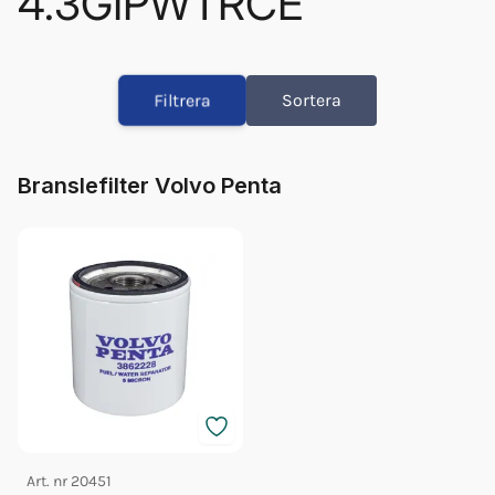
4.3GIPWTRCE
Orb Fett Impeller
Glykol Volvo 1l Orange Konc
Filtrera
Sortera
Glykol Volvo 5l Orange Konc
Olja Volvo 5w/40 5l 23211288
Fett 25gr Vp 828250
Branslefilter Volvo Penta
Olja Volvo 5w/40 1l 23211287
Bränslefilter Vp 3862228
Glykol Volvo 5l Orange 40/60
Art. nr
20451