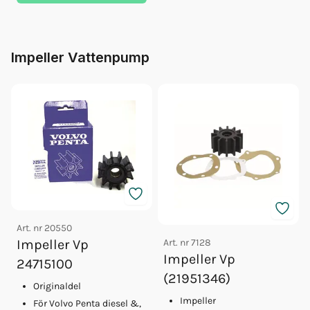
Impeller Vattenpump
Art. nr
20550
Art. nr
7128
Impeller Vp
Impeller Vp
24715100
(21951346)
Originaldel
Impeller
För Volvo Penta diesel &,