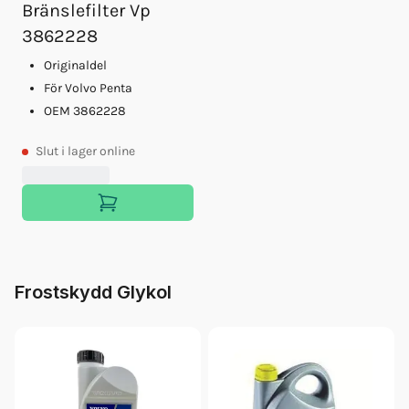
Bränslefilter Vp
3862228
Originaldel
För Volvo Penta
OEM 3862228
Slut
i lager online
Frostskydd Glykol