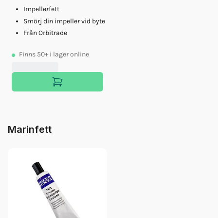
Impellerfett
Smörj din impeller vid byte
Från Orbitrade
Finns
50+
i lager online
Marinfett