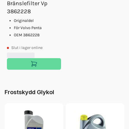
Bränslefilter Vp
3862228
Originaldel
För Volvo Penta
OEM 3862228
Slut
i lager online
Frostskydd Glykol