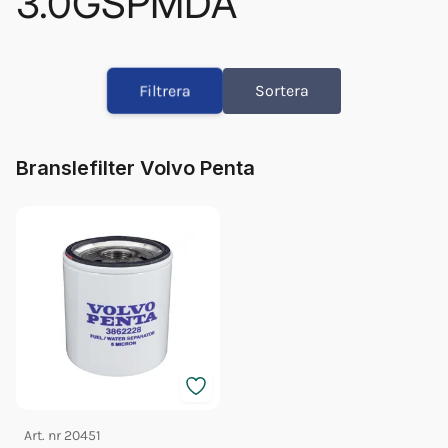
3.0GSPMDA
Orb Fett Impeller
Olja Volvo 5w/40 1l 23211287
Filtrera
Sortera
Olja Volvo 5w/40 5l 23211288
Glykol Volvo 1l Orange Konc
Glykol Volvo 5l Orange Konc
Branslefilter Volvo Penta
Bränslefilter Vp 3862228
Fett 25gr Vp 828250
Glykol Volvo 5l Orange 40/60
Art. nr
20451