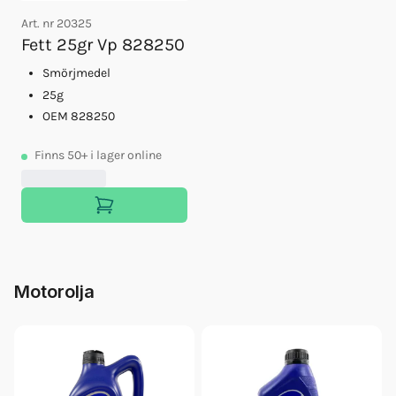
Art. nr
20325
Fett 25gr Vp 828250
Smörjmedel
25g
OEM 828250
Finns
50+
i lager online
Motorolja