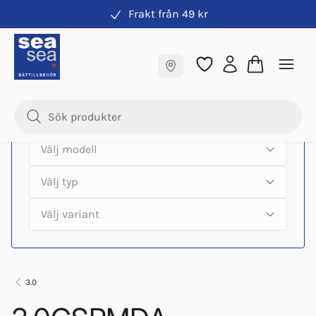
Frakt från 49 kr
Hitta rätt produkter till din båtmotor
Fraktfritt till butik
Samma pris online & i butik
3.0