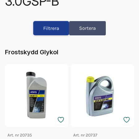
3.0GSP-B
Orb Fett Impeller
Glykol Volvo 1l Orange Konc
Filtrera
Sortera
Glykol Volvo 5l Orange Konc
Olja Volvo 5w/40 5l 23211288
Olja Volvo 5w/40 1l 23211287
Frostskydd Glykol
Fett 25gr Vp 828250
Glykol Volvo 5l Orange 40/60
Art. nr
20735
Art. nr
20737