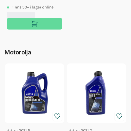
Finns
50+
i lager online
Motorolja
Art. nr
20745
Art. nr
20740