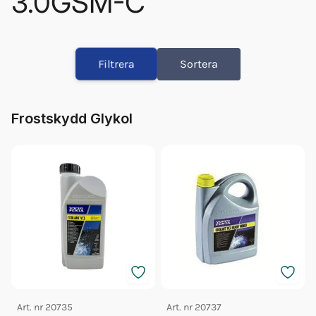
3.0GSM-C
Glykol Volvo 1l Orange Konc
Glykol Volvo 5l Orange Konc
Filtrera
Sortera
Olja Volvo 5w/40 5l 23211288
Olja Volvo 5w/40 1l 23211287
Impeller Vp 24715100
Frostskydd Glykol
Fett 25gr Vp 828250
Glykol Volvo 5l Orange 40/60
Impeller Vp (21951346)
Orb Fett Impeller
Art. nr
20735
Art. nr
20737