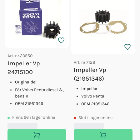
Art. nr
20550
Art. nr
7128
Impeller Vp
Impeller Vp
24715100
(21951346)
Originaldel
Impeller
För Volvo Penta diesel &,
bensin
Volvo Penta
OEM 21951346
OEM 21951346
Finns
26
i lager online
Slut
i lager online