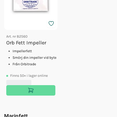
Art. nr
82560
Orb Fett Impeller
Impellerfett
Smörj din impeller vid byte
Från Orbitrade
Finns
50+
i lager online
Marinfett