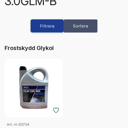
3.0GLM-B
Olja Volvo 5w/40 5l 23211288
Olja Volvo 5w/40 1l 23211287
Filtrera
Sortera
Fett 25gr Vp 828250
Glykol Volvo 5l Grön 40/60
Orb Fett Impeller
Frostskydd Glykol
Art. nr
20734