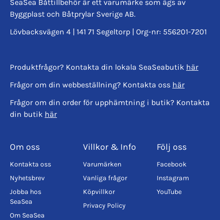
SeaSea Båttillbehör är ett varumärke som ägs av
Byggplast och Båtprylar Sverige AB.
Lövbacksvägen 4 | 141 71 Segeltorp | Org-nr: 556201-7201
Produktfrågor? Kontakta din lokala SeaSeabutik
här
Frågor om din webbeställning? Kontakta oss
här
Frågor om din order för upphämtning i butik? Kontakta
din butik
här
Om oss
Villkor & Info
Följ oss
Kontakta oss
Varumärken
Facebook
Nyhetsbrev
Vanliga frågor
Instagram
Jobba hos
Köpvillkor
YouTube
SeaSea
Privacy Policy
Om SeaSea