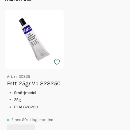
Art. nr
20325
Fett 25gr Vp 828250
Smörjmedel
25g
OEM 828250
Finns
50+
i lager online