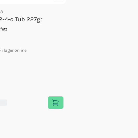
28
 2-4-c Tub 227gr
fett
+
i lager online