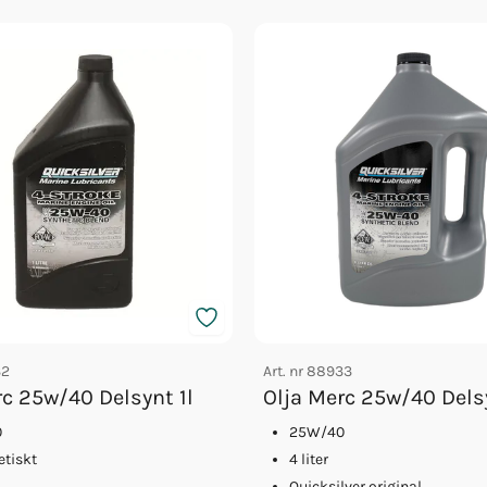
32
Art. nr
88933
rc 25w/40 Delsynt 1l
Olja Merc 25w/40 Dels
0
25W/40
etiskt
4 liter
Quicksilver original