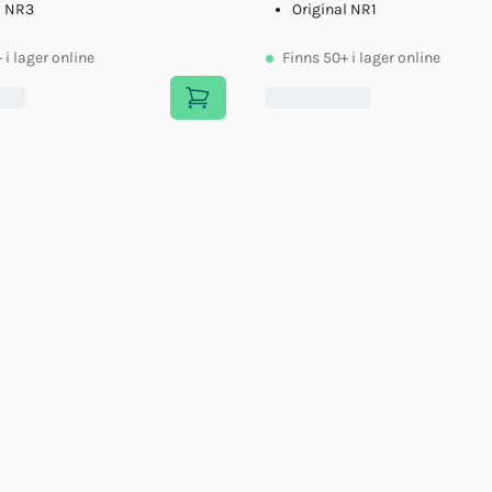
l NR3
Original NR1
+
i lager online
Finns
50+
i lager online