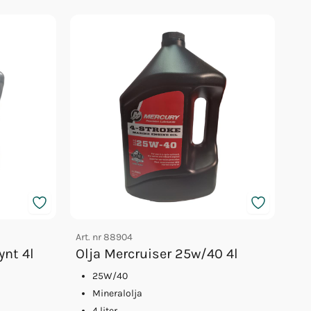
Art. nr
88904
ynt 4l
Olja Mercruiser 25w/40 4l
25W/40
Mineralolja
4 liter