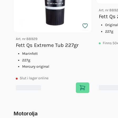
Art. nr
889
Fett Qs
Original
227g
Art. nr
88929
Finns
50
Fett Qs Extreme Tub 227gr
Marinfett
227g
Mercury original
Slut
i lager online
Motorolja