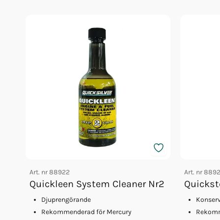
Art. nr
88922
Art. nr
889
Quickleen System Cleaner Nr2
Quicksto
Djuprengörande
Konserv
Rekommenderad för Mercury
Rekomm