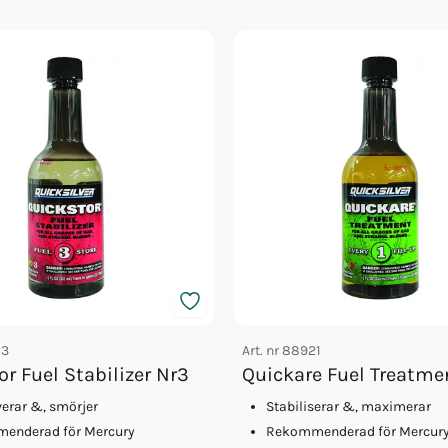
23
Art. nr
88921
r Fuel Stabilizer Nr3
Quickare Fuel Treatme
erar &, smörjer
Stabiliserar &, maximerar
enderad för Mercury
Rekommenderad för Mercur