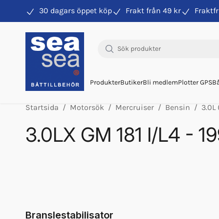
30 dagars öppet köp
Frakt från 49 kr
Fraktfr
Hitta rätt produkter till din båtmotor
Produkter
Butiker
Bli medlem
Plotter GPS
Bå
Startsida
Motorsök
Mercruiser
Bensin
3.0L 
3.0LX GM 181 I/L4 - 1
0C856559 THRU 0F603999
Branslestabilisator