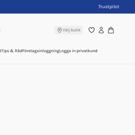
Trustpilot
Välj butik
t
Tips & Råd
Företagsinloggning
Logga in privatkund