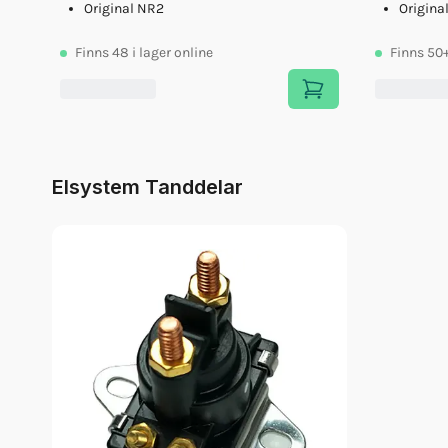
Original NR2
Origina
Finns
48
i lager online
Finns
50
Elsystem Tanddelar