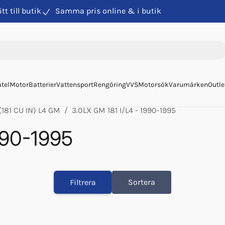
itt till butik
Samma pris online & i butik
tel
Motor
Batterier
Vattensport
Rengöring
VVS
Motorsök
Varumärken
Outle
(181 CU IN) L4 GM
3.0LX GM 181 I/L4 - 1990-1995
990-1995
Filtrera
Sortera