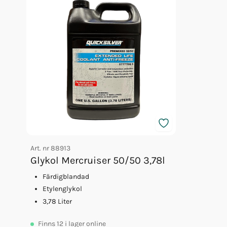
Art. nr
88913
Glykol Mercruiser 50/50 3,78l
Färdigblandad
Etylenglykol
3,78 Liter
Finns
12
i lager online