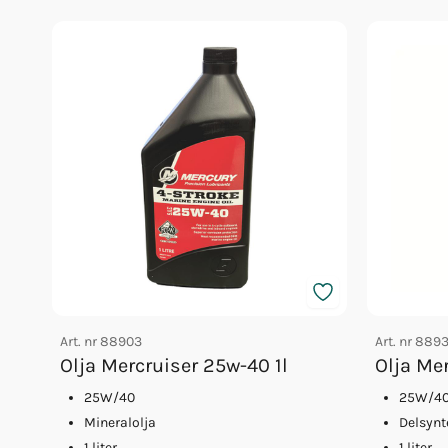
Art. nr
88903
Art. nr
889
Olja Mercruiser 25w-40 1l
Olja Me
25W/40
25W/4
Mineralolja
Delsynt
1 liter
1 liter