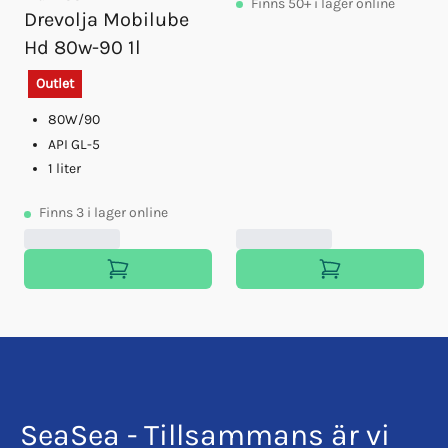
Finns
50+
i lager online
Drevolja Mobilube
Hd 80w-90 1l
Outlet
80W/90
API GL-5
1 liter
Finns
3
i lager online
SeaSea - Tillsammans är vi