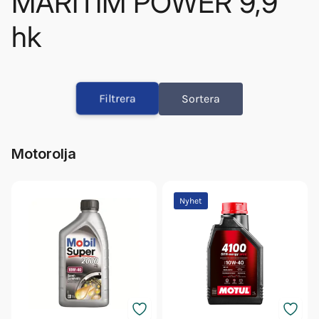
MARITIM POWER 9,9
hk
Olja Mobil Super 2000 1l 10w40
Drevolja Mobilube Hd 80w-90 1l
Filtrera
Sortera
Växelhusolja Motul 80w90 1l Mi
Motorolja Motul 10w40 1l Dels
Tändstift Dpr6ea9
Motorolja
Nyhet