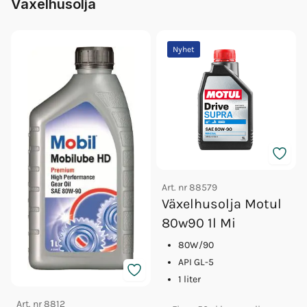
Vaxelhusolja
Nyhet
Art. nr
88579
Växelhusolja Motul
80w90 1l Mi
80W/90
API GL-5
1 liter
Art. nr
8812