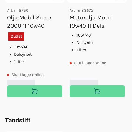
Art. nr
8750
Art. nr
88572
Olja Mobil Super
Motorolja Motul
2000 1l 10w40
10w40 1l Dels
10W/40
Outlet
Delsyntet
10W/40
1 liter
Delsyntet
1 liter
Slut
i lager online
Slut
i lager online
Tandstift