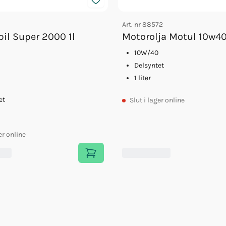
Art. nr
88572
bil Super 2000 1l
Motorolja Motul 10w40 
10W/40
Delsyntet
1 liter
et
Slut
i lager online
er online