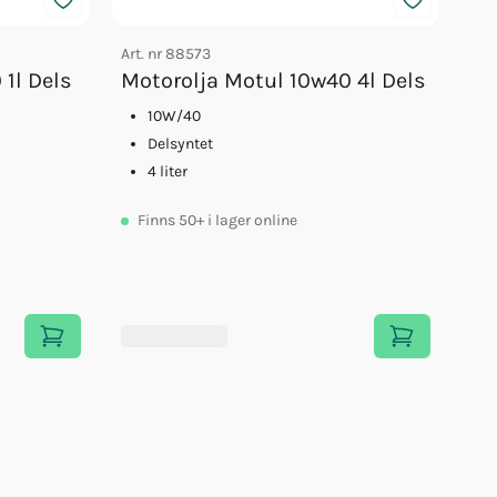
Art. nr
88573
1l Dels
Motorolja Motul 10w40 4l Dels
10W/40
Delsyntet
4 liter
Finns
50+
i lager online