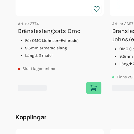
Art. nr
2774
Art. nr
2657
Bränsleslangsats Omc
Bränsle
Johns/e
För OMC (Johnson-Evinrude)
9,5mm armerad slang
OMC (J
Längd: 2 meter
9,5mm 
Längd: 
Slut
i lager online
Finns
29
Kopplingar