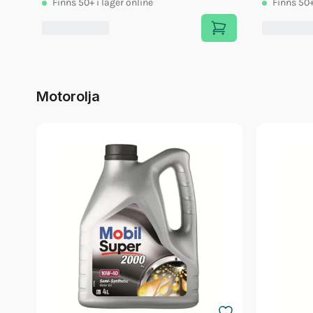
Finns
50+
i lager online
Finns
50
Motorolja