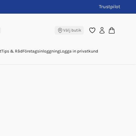
Trustpilot
Välj butik
t
Tips & Råd
Företagsinloggning
Logga in privatkund