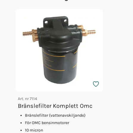
Bränslefilter Komplett Omc
Motorkoppling 8mm Omc
Motorkoppling 9,5mm Omc
Drevolja Mobilube Hd 80w-90 1l
Bränsleslangsats Johns/evinrud
Oljepluggspackning Omc
Växelhusolja Motul 80w90 1l Mi
Motorolja Motul 10w40 1l Dels
Motorolja Motul 10w40 4l Dels
Motorolja Motul 10w40 20l Dels
Art. nr
7114
Bränslefilter Komplett Omc
Bränslefilter (vattenavskiljande)
För OMC bensinmotorer
10 micron