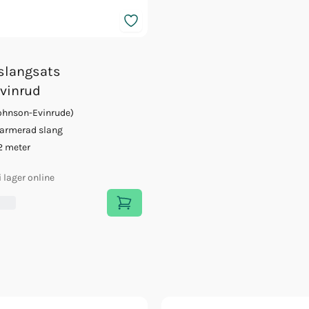
slangsats
vinrud
ohnson-Evinrude)
armerad slang
2 meter
i lager online