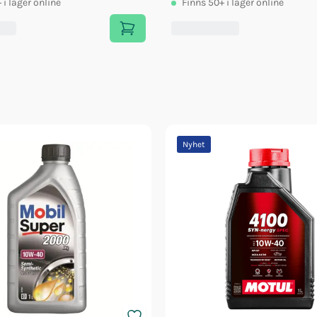
+
i lager online
Finns
50+
i lager online
Nyhet