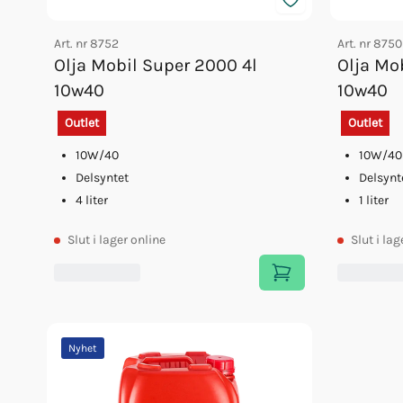
Art. nr
8752
Art. nr
8750
Olja Mobil Super 2000 4l
Olja Mo
10w40
10w40
Outlet
Outlet
10W/40
10W/40
Delsyntet
Delsynt
4 liter
1 liter
Slut
i lager online
Slut
i lag
Nyhet