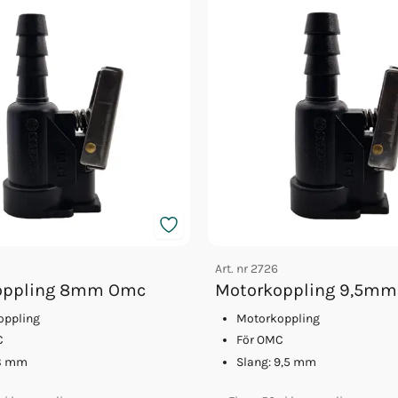
Art. nr
2726
oppling 8mm Omc
Motorkoppling 9,5m
oppling
Motorkoppling
C
För OMC
 8 mm
Slang: 9,5 mm