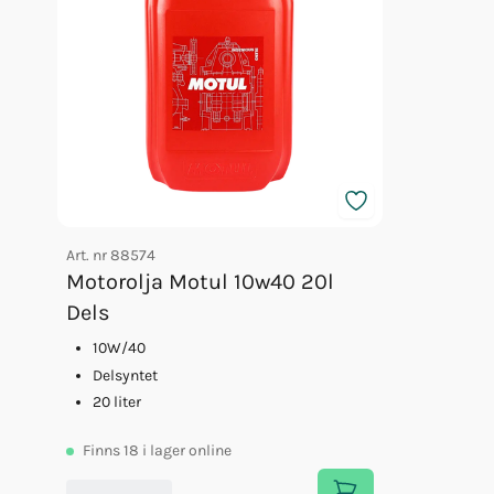
Art. nr
88574
Motorolja Motul 10w40 20l
Dels
10W/40
Delsyntet
20 liter
Finns
18
i lager online