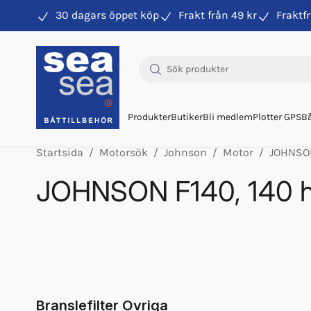
30 dagars öppet köp
Frakt från 49 kr
Fraktfr
Hitta rätt produkter till din båtmotor
Produkter
Butiker
Bli medlem
Plotter GPS
Bå
Startsida
Motorsök
Johnson
Motor
JOHNSON
JOHNSON F140, 140 
Bränsleslangsats Omc
Olja Mobil Super 2000 4l 10w40
Olja Mobil Super 2000 1l 10w40
Tankkoppling 1/4" Omc Hane
Drevolja Multimarine 220ml
Branslefilter Ovriga