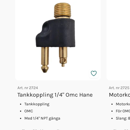
Art. nr
2724
Art. nr
2725
Tankkoppling 1/4" Omc Hane
Motork
Tankkoppling
Motork
OMC
För OM
Med 1/4'' NPT gänga
Slang: