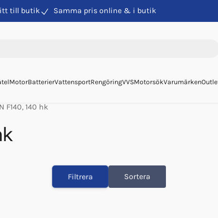
itt till butik
Samma pris online & i butik
tel
Motor
Batterier
Vattensport
Rengöring
VVS
Motorsök
Varumärken
Outle
 F140, 140 hk
hk
Filtrera
Sortera