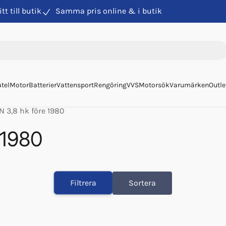
itt till butik
Samma pris online & i butik
tel
Motor
Batterier
Vattensport
Rengöring
VVS
Motorsök
Varumärken
Outle
 3,8 hk före 1980
 1980
Filtrera
Sortera