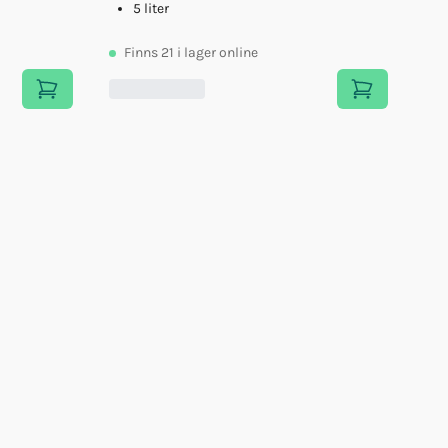
5 liter
Finns
21
i lager online