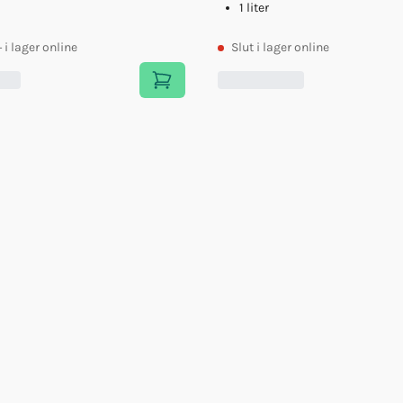
1 liter
+
i lager online
Slut
i lager online