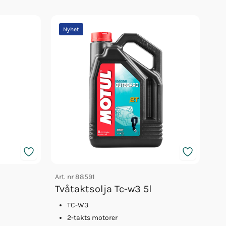
Nyhet
Art. nr
88591
Tvåtaktsolja Tc-w3 5l
TC-W3
2-takts motorer