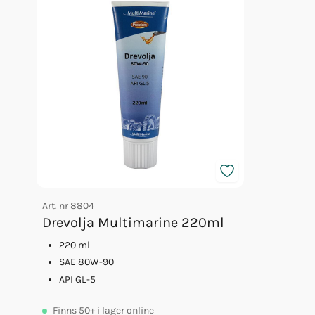
Art. nr
8804
Drevolja Multimarine 220ml
220 ml
SAE 80W-90
API GL-5
Finns
50+
i lager online