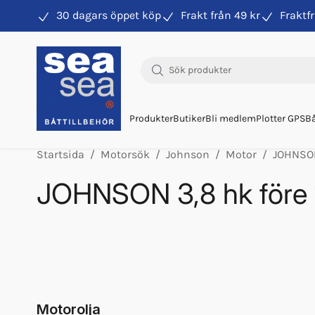
30 dagars öppet köp
Frakt från 49 kr
Fraktfr
Hitta rätt produkter till din båtmotor
Produkter
Butiker
Bli medlem
Plotter GPS
Bå
Startsida
Motorsök
Johnson
Motor
JOHNSON
JOHNSON 3,8 hk före
Drevolja Multimarine 220ml
Olja Outboard 2t Tc-w3 1l
Olja Outboard 2t Tc-w3 5l
Tvåtaktsolja Tc-w3 1l
Tvåtaktsolja Tc-w3 5l
Motorolja