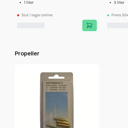
1 liter
5 liter
Slut
i lager online
Finns
50
Propeller