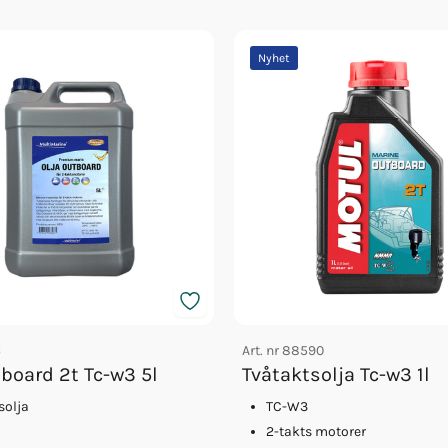
Nyhet
6
Art. nr
88590
tboard 2t Tc-w3 5l
Tvåtaktsolja Tc-w3 1l
solja
TC-W3
2-takts motorer