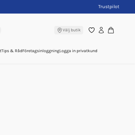
Trustpilot
Välj butik
t
Tips & Råd
Företagsinloggning
Logga in privatkund