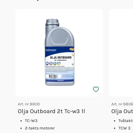
Brytpinne 1.5,3,3.8,4 John+
Art. nr
8800
Art. nr
880
Olja Outboard 2t Tc-w3 1l
Olja Ou
TC-W3
Tvåtakt
2-takts motorer
TCW 3