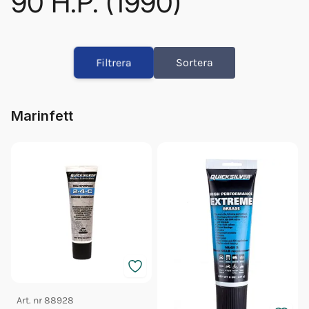
90 H.P. (1990)
906A90B & Up
903X90B & Up
Filtrera
Sortera
903F90B & Up
903F90C & Up
908F90B & Up
Marinfett
906X90B & Up
908X90C & Up
906A90C & Up
906F90C & Up
908F90C & Up
906X90C & Up
903X90C & Up
906F90B & Up
908X90B & Up
Art. nr
88928