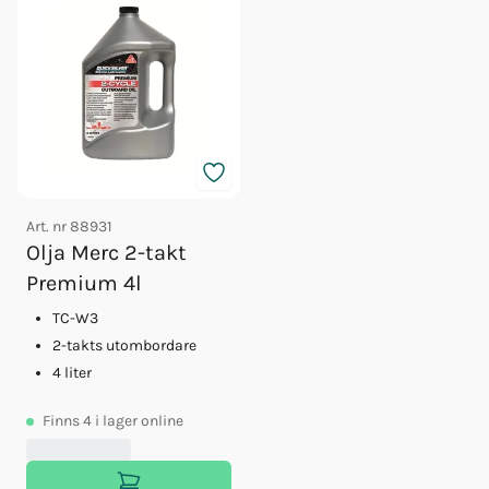
Art. nr
88931
Olja Merc 2-takt
Premium 4l
TC-W3
2-takts utombordare
4 liter
Finns
4
i lager online