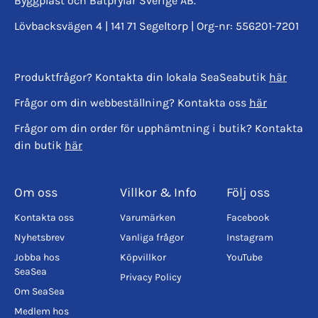
Byggplast och Båtprylar Sverige AB.
Lövbacksvägen 4 | 141 71 Segeltorp | Org-nr: 556201-7201
Produktfrågor? Kontakta din lokala SeaSeabutik
här
Frågor om din webbeställning? Kontakta oss
här
Frågor om din order för upphämtning i butik? Kontakta
din butik
här
Om oss
Villkor & Info
Följ oss
Kontakta oss
Varumärken
Facebook
Nyhetsbrev
Vanliga frågor
Instagram
Jobba hos
Köpvillkor
YouTube
SeaSea
Privacy Policy
Om SeaSea
Medlem hos