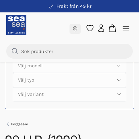
Frakt från 49 kr
Hitta rätt produkter till din båtmotor
Fraktfritt till butik
Samma pris online & i butik
Förgasare