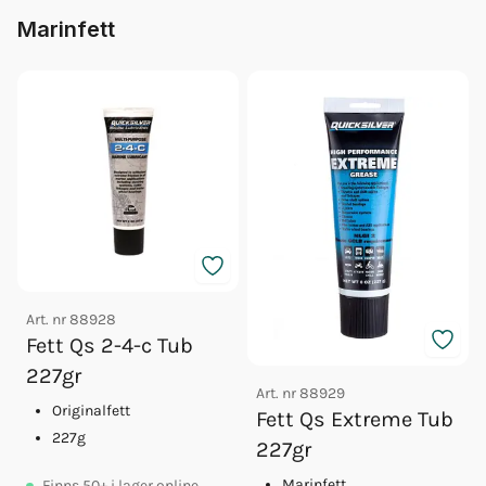
Marinfett
Art. nr
88928
Fett Qs 2-4-c Tub
227gr
Art. nr
88929
Originalfett
Fett Qs Extreme Tub
227g
227gr
Marinfett
Finns
50+
i lager online