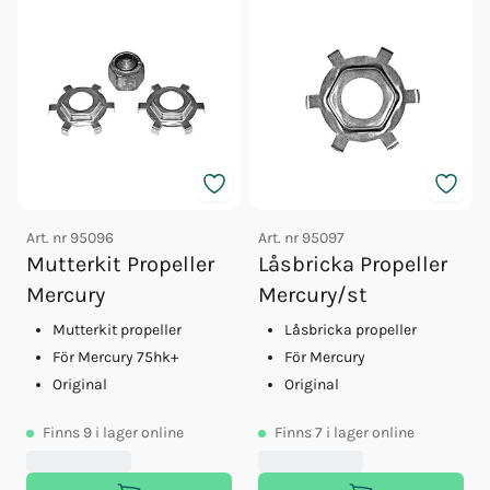
Art. nr
95096
Art. nr
95097
Mutterkit Propeller
Låsbricka Propeller
Mercury
Mercury/st
Mutterkit propeller
Låsbricka propeller
För Mercury 75hk+
För Mercury
Original
Original
Finns
9
i lager online
Finns
7
i lager online