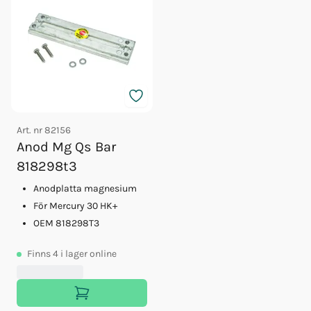
Art. nr
82156
Anod Mg Qs Bar
818298t3
Anodplatta magnesium
För Mercury 30 HK+
OEM 818298T3
Finns
4
i lager online