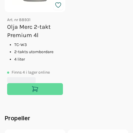
Art. nr
88931
Olja Merc 2-takt
Premium 4l
TC-W3
2-takts utombordare
4 liter
Finns
4
i lager online
Propeller