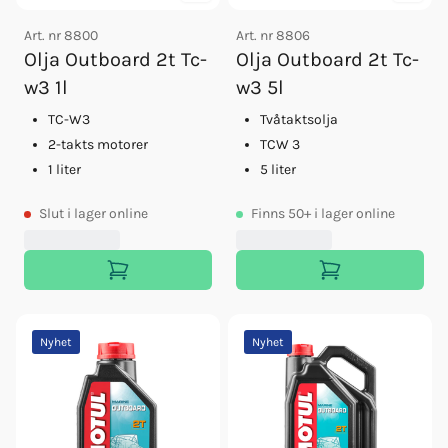
Art. nr
8800
Art. nr
8806
Olja Outboard 2t Tc-
Olja Outboard 2t Tc-
w3 1l
w3 5l
TC-W3
Tvåtaktsolja
2-takts motorer
TCW 3
1 liter
5 liter
Slut
i lager online
Finns
50+
i lager online
Nyhet
Nyhet