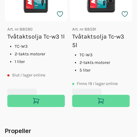
Art. nr
88590
Art. nr
88591
Tvåtaktsolja Tc-w3 1l
Tvåtaktsolja Tc-w3
5l
TC-W3
2-takts motorer
TC-W3
1 liter
2-takts motorer
5 liter
Slut
i lager online
Finns
19
i lager online
Propeller