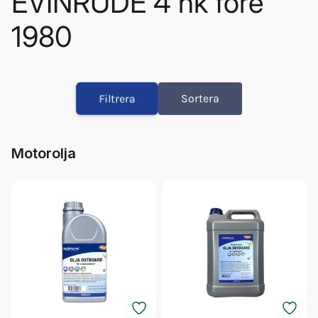
EVINRUDE 4 hk före
1980
Drevolja Multimarine 220ml
Olja Outboard 2t Tc-w3 1l
Filtrera
Sortera
Olja Outboard 2t Tc-w3 5l
Brytpinne 1.5,3,3.8,4 John+
Tvåtaktsolja Tc-w3 1l
Motorolja
Tvåtaktsolja Tc-w3 5l