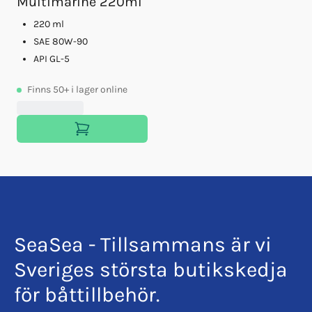
Multimarine 220ml
220 ml
SAE 80W-90
API GL-5
Finns
50+
i lager online
SeaSea - Tillsammans är vi
Sveriges största butikskedja
för båttillbehör.