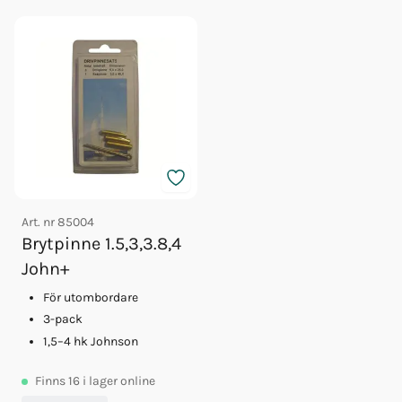
Art. nr
85004
Brytpinne 1.5,3,3.8,4
John+
För utombordare
3-pack
1,5–4 hk Johnson
Finns
16
i lager online