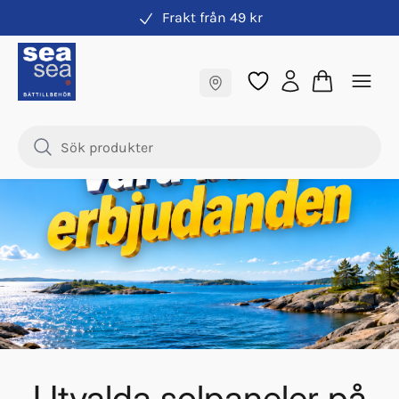
Frakt från 49 kr
Våra bästa erbjudanden
Fraktfritt till butik
Samma pris online & i butik
Utvalda solpaneler på