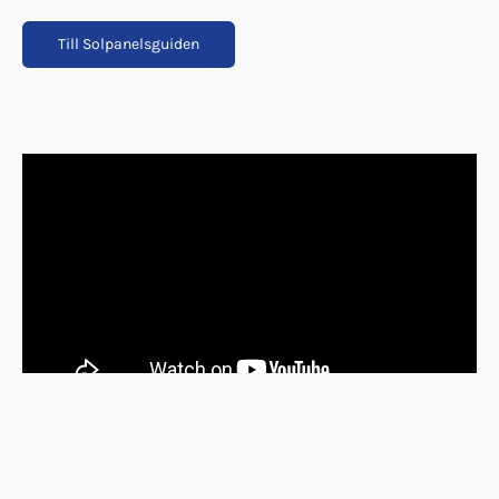
Till Solpanelsguiden
_