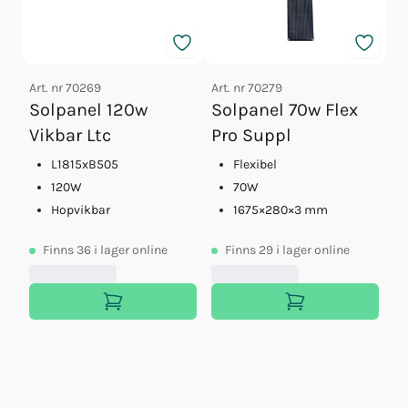
Art. nr
70269
Art. nr
70279
Ar
Solpanel 120w
Solpanel 70w Flex
S
Vikbar Ltc
Pro Suppl
7
L1815xB505
Flexibel
120W
70W
Hopvikbar
1675×280×3 mm
Finns
36
i lager online
Finns
29
i lager online