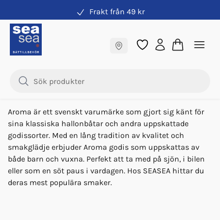
Frakt från 49 kr
Varumärken
Fraktfritt till butik
Aroma – Klassiska
Sura Båtar
Supersalta Båtar
Samma pris online & i butik
hallonbåtar och
Lakritsbåtar
Hallonbåtar
godisfavoriter
Aroma är ett svenskt varumärke som gjort sig känt för
sina klassiska hallonbåtar och andra uppskattade
godissorter. Med en lång tradition av kvalitet och
smakglädje erbjuder Aroma godis som uppskattas av
både barn och vuxna. Perfekt att ta med på sjön, i bilen
eller som en söt paus i vardagen. Hos SEASEA hittar du
deras mest populära smaker.