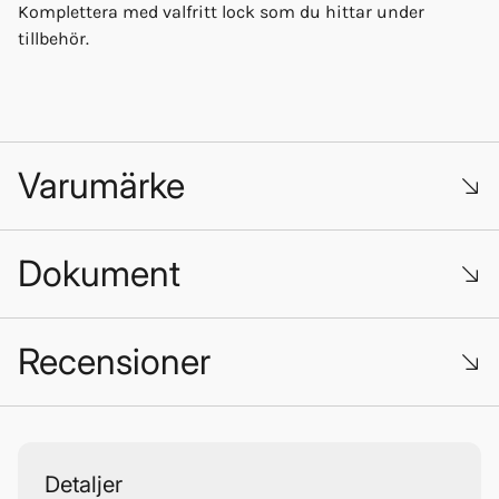
Komplettera med valfritt lock som du hittar under
tillbehör.
Varumärke
Dokument
421451-V1-190912.pdf
Recensioner
421452-V1-190912.pdf
Trustpilot
Roca
Detaljer