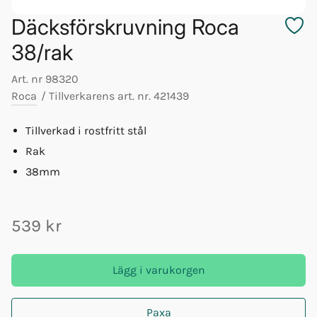
Däcksförskruvning Roca
38/rak
Art. nr
98320
Roca
/
Tillverkarens art. nr.
421439
Tillverkad i rostfritt stål
Rak
38mm
539 kr
Lägg i varukorgen
Paxa