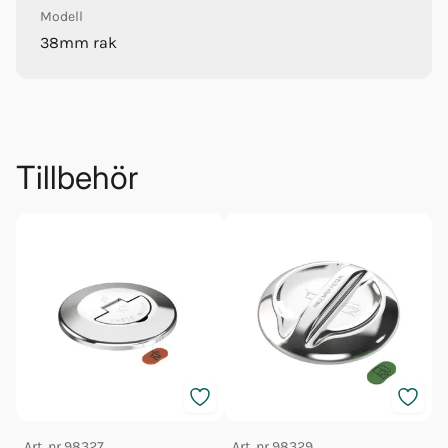
Modell
38mm rak
Tillbehör
Art. nr
98327
Art. nr
98329
A