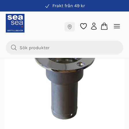
Frakt från 49 kr
Däcksförskruvningar
Fraktfritt till butik
Samma pris online & i butik