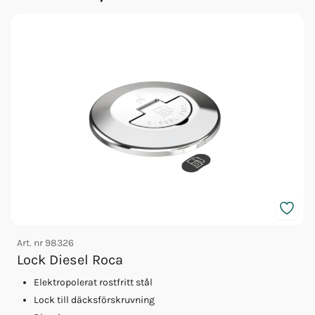
Art. nr
98326
A
Lock Diesel Roca
Elektropolerat rostfritt stål
Lock till däcksförskruvning