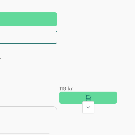
r
119 kr
349 