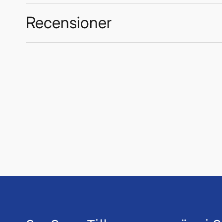
Recensioner
Trustpilot
Tyresöbocken