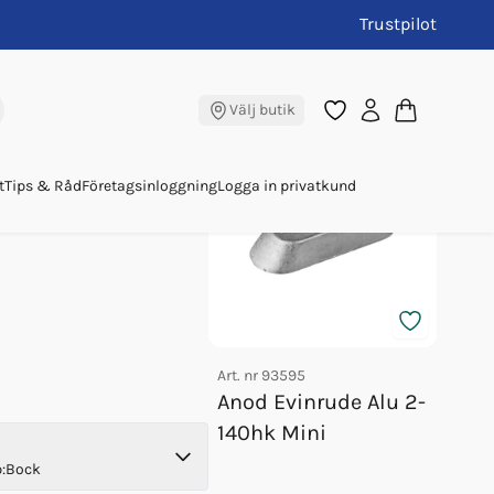
Trustpilot
resö
Andra köpte även
Välj butik
t
Tips & Råd
Företagsinloggning
Logga in privatkund
Art. nr
93595
Art. nr
Anod Evinrude Alu 2-
Anod
140hk Mini
50-1
p
:
Bock