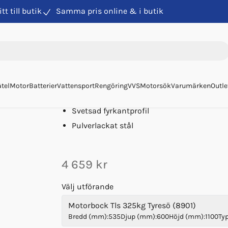
itt till butik
Samma pris online & i butik
& motorvagn
Motorbock Tls 325kg Tyresö
Motorbock Tls 325kg Ty
Art. nr
8901
Tyresöbocken
tel
Motor
Batterier
Vattensport
Rengöring
VVS
Motorsök
Varumärken
Outle
Max 325 kg
Svetsad fyrkantprofil
Pulverlackat stål
4 659 kr
Välj utförande
Motorbock Tls 325kg Tyresö (8901)
Bredd (mm)
:
535
Djup (mm)
:
600
Höjd (mm)
:
1100
Ty