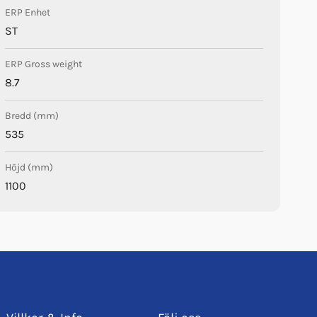
ERP Enhet
ST
ERP Gross weight
8.7
Bredd (mm)
535
Höjd (mm)
1100