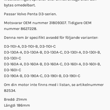
bytas omedelbart.
Passar Volvo Penta D3-serien.
Motsvarar OEM nummer 31809307. Tidigare OEM
nummer 8627228.
Denna rem är specifikt avsedd för följande varianter:
D3-110I-A, D3-110I-B, D3-110I-C
D3-130A-A, D3-130A-B, D3-130A-C, D3-130I-A, D3-130I-B,
D3-130I-C
D3-160A-A, D3-160A-B, D3-160A-C, D3-160I-A, D3-160I-B,
D3-160I-C
D3-190A-B, D3-190A-C, D3-190I-B, D3-190I-C
Om din motor inte finns med i listan, se artikelnummer
82534.
Bredd: 21mm
Längd: 186mm