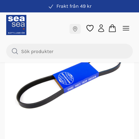
Frakt från 49 kr
Rem
Fraktfritt till butik
Samma pris online & i butik