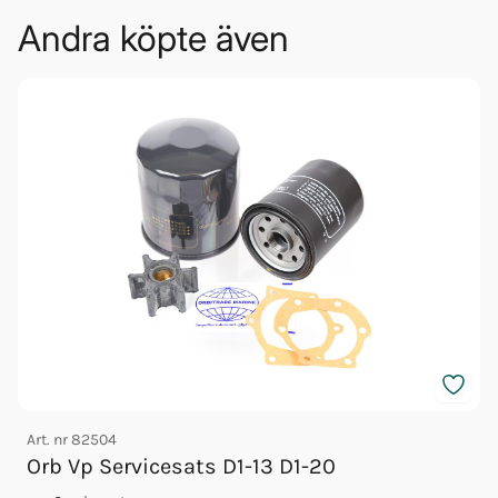
Andra köpte även
Art. nr
82504
A
Orb Vp Servicesats D1-13 D1-20