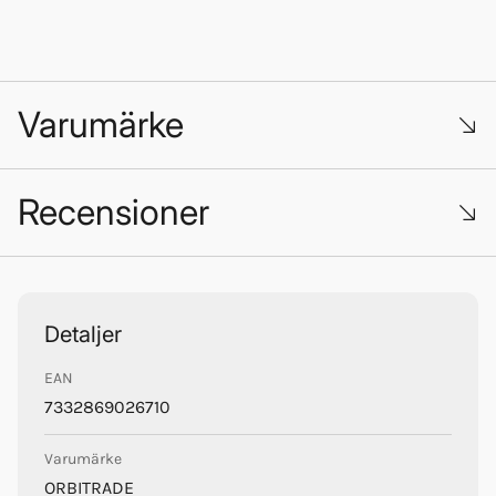
Varumärke
Recensioner
Trustpilot
Detaljer
EAN
Orbitrade
7332869026710
Varumärke
ORBITRADE