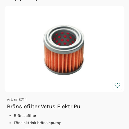
Art. nr
8714
A
Bränslefilter Vetus Elektr Pu
Bränslefilter
För elektrisk bränslepump