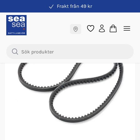
Frakt från 49 kr
Rem
Fraktfritt till butik
Nyhet
Samma pris online & i butik