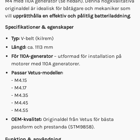
M4 med 110A generator (se nedan). Denna högkvalitativa
originaldel är idealisk för båtägare och mekaniker som
vill
upprätthålla en effektiv och pålitlig batteriladdning
.
Specifikationer & egenskaper
Typ:
V-belt (kilrem)
Längd:
ca. 1113 mm
För 110A-generator
– utformad för installation på
motorer med 110A generatorer.
Passar Vetus-modeller:
- M4.15
- M4.17
- M4.35
- M4.45
- M4.55
OEM-kvalitet:
Originaldel från Vetus för bästa
passform och prestanda (STM9858).
Funktion & användning